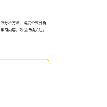
和值分析方法、跨度公式分析
的学习内容，欢迎持续关注。