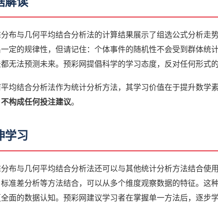
据解读
态分布与几何平均结合分析法的计算结果展示了组选公式分析走
出一定的规律性，但请记住：个体事件的随机性不会受到群体统
法都无法预测未来。预彩网提倡科学的学习态度，反对任何形式
何平均结合分析法作为统计分析方法，其学习价值在于提升数学
，
不构成任何投注建议
。
伸学习
态分布与几何平均结合分析法还可以与其他统计分析方法结合使
、标准差分析等方法结合，可以从多个维度观察数据的特征。这
更全面的数据认知。预彩网建议学习者在掌握单一方法后，逐步