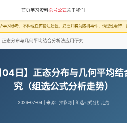
首页
学习资料
杀号公式
关于我们
分析学习参考，不构成任何投注建议。彩票开奖为随机事件，请理性看待
正态分布与几何平均结合分析法应用研究
7月04日】正态分布与几何平均
究（组选公式分析走势）
2026-07-04
|
来源：预彩网
|
组选公式分析走势