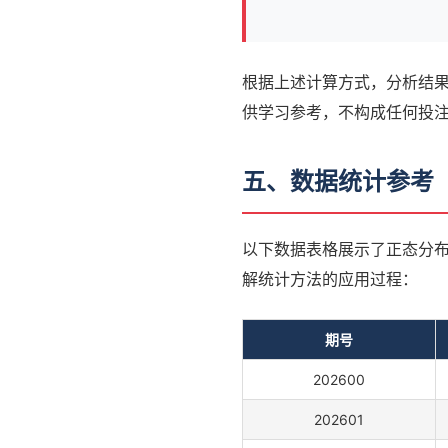
根据上述计算方式，分析结
供学习参考，不构成任何投
五、数据统计参考
以下数据表格展示了正态分
解统计方法的应用过程：
期号
202600
202601