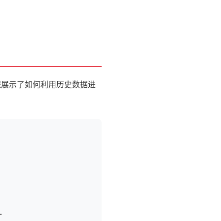
程展示了如何利用历史数据进
计