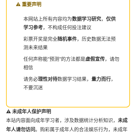
⚠️ 重要声明
本网站上所有内容均为
数据学习研究
，
仅供
学习参考
，不构成任何投注建议
彩票开奖是完全
随机事件
，历史数据无法预
测未来结果
任何声称能"预测"的方法都是
虚假宣传
，请勿
相信
请务必
理性对待
数据学习结果，
量力而行
，
不要沉迷
⚠️ 未成年人保护声明
本站内容面向成年学习者，涉及数据统计分析知识，
未成
年人请勿访问
。购彩属于成年人的合法娱乐行为，未成年