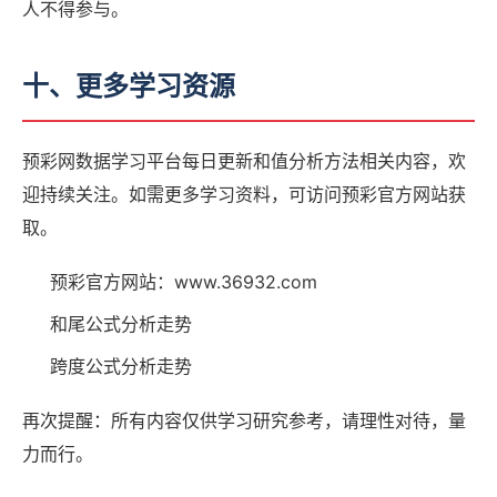
人不得参与。
十、更多学习资源
预彩网数据学习平台每日更新和值分析方法相关内容，欢
迎持续关注。如需更多学习资料，可访问预彩官方网站获
取。
预彩官方网站：www.36932.com
和尾公式分析走势
跨度公式分析走势
再次提醒：所有内容仅供学习研究参考，请理性对待，量
力而行。