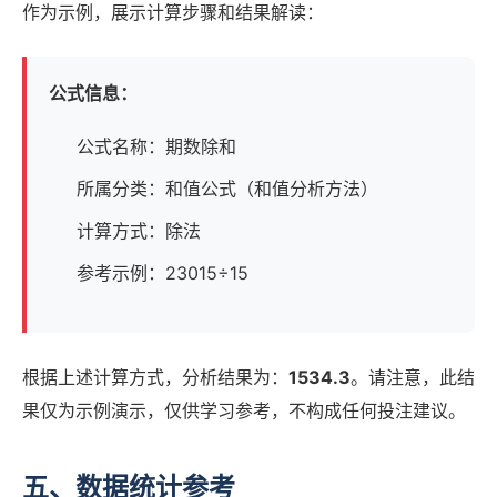
作为示例，展示计算步骤和结果解读：
公式信息：
公式名称：期数除和
所属分类：和值公式（和值分析方法）
计算方式：除法
参考示例：23015÷15
根据上述计算方式，分析结果为：
1534.3
。请注意，此结
果仅为示例演示，仅供学习参考，不构成任何投注建议。
五、数据统计参考