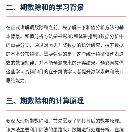
二、期数除和的学习背景
在正式讲解期数除和之前，先了解一下和值分析方法的基
本背景。和值分析方法是福彩3D和体彩排列3数据分析中
的重要分支，通过对历史开奖数据的统计研究，探索数据
的基本分布特征。需要强调的是，这些统计特征仅代表过
去的数据规律，并不能预测未来的开奖结果。预彩网提供
这些学习资料的目的在于帮助学习者提升数学素养和统计
思维能力。
三、期数除和的计算原理
要深入理解期数除和，首先需要了解其背后的数学原理。
该方法主要利用除法的思路来对数据进行处理分析。在统