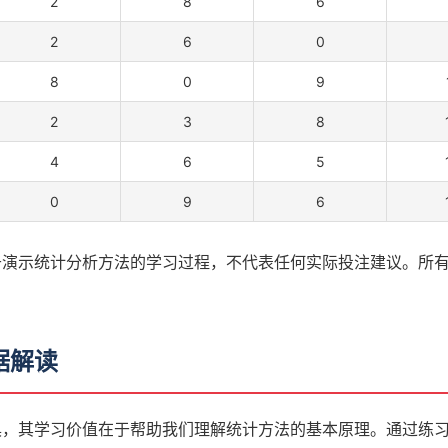
2
8
6
2
6
0
8
0
9
2
3
8
4
6
5
0
9
6
于演示统计分析方法的学习过程，不代表任何实际投注建议。所
据解读
具，其学习价值在于帮助我们理解统计方法的基本原理。通过练