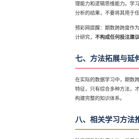
理能力和逻辑思维能力。学
分析的结果，不要将其用于
预彩网提醒：期数跨跨度作
计研究，
不构成任何投注建
七、方法拓展与延
在实际的数据学习中，期数
特征，只有综合多种方法，
构建完整的知识体系。
八、相关学习方法