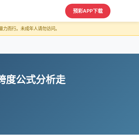
预彩APP下载
，量力而行。未成年人请勿访问。
（跨度公式分析走