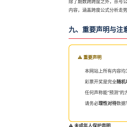
除了期数跨跨度之外，杀号
内容，涵盖跨度公式分析走
九、重要声明与注
⚠️ 重要声明
本网站上所有内容均
彩票开奖是完全
随机
任何声称能"预测"的
请务必
理性对待
数据
⚠️ 未成年人保护声明