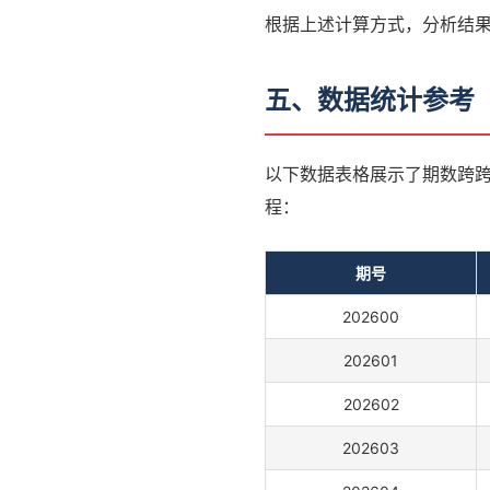
根据上述计算方式，分析结
五、数据统计参考
以下数据表格展示了期数跨
程：
期号
202600
202601
202602
202603