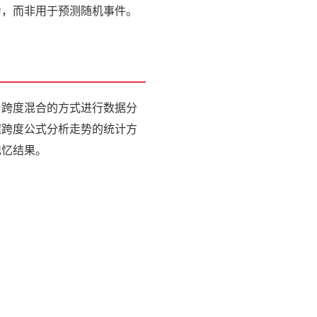
力，而非用于预测随机事件。
与跨度混合的方式进行数据分
握跨度公式分析走势的统计方
记忆结果。