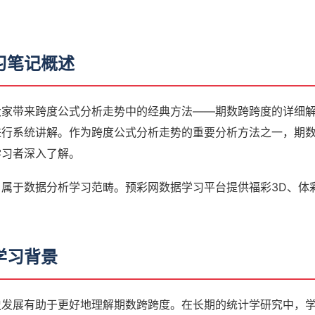
习笔记概述
大家带来跨度公式分析走势中的经典方法——期数跨跨度的详细
进行系统讲解。作为跨度公式分析走势的重要分析方法之一，期
学习者深入了解。
，属于数据分析学习范畴。预彩网数据学习平台提供福彩3D、体
学习背景
史发展有助于更好地理解期数跨跨度。在长期的统计学研究中，