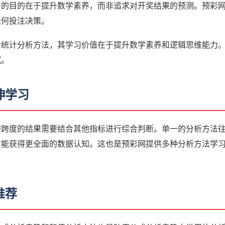
习的目的在于提升数学素养，而非追求对开奖结果的预测。预彩
任何投注决策。
为统计分析方法，其学习价值在于提升数学素养和逻辑思维能力
议
。
伸学习
跨跨度的结果需要结合其他指标进行综合判断。单一的分析方法
才能获得更全面的数据认知。这也是预彩网提供多种分析方法学
推荐