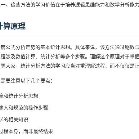
之一。这些方法的学习价值在于培养逻辑思维能力和数学分析能
计算原理
跨度公式分析走势的基本统计思想。具体来说，该方法通过期数
过程涉及数值计算、统计分析等多个步骤。理解这个原理对于掌
提醒大家，统计分析方法的学习应当注重理解过程，而不仅仅是
，需要注意以下几个要点：
算和统计分析思想
输入和规范的操作步骤
学的相关知识
过程本身，而非最终结果