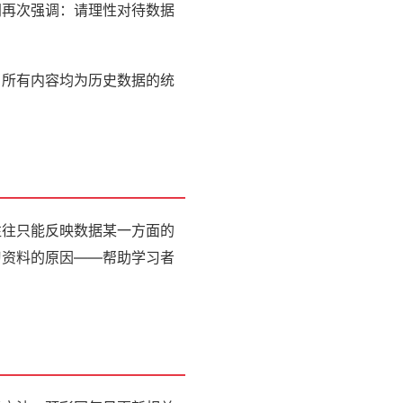
网再次强调：请理性对待数据
。所有内容均为历史数据的统
往往只能反映数据某一方面的
习资料的原因——帮助学习者