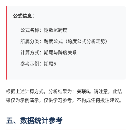
公式信息：
公式名称：期数尾跨度
所属分类：跨度公式（跨度公式分析走势）
计算方式：期尾与跨度关系
参考示例：期尾5
根据上述计算方式，分析结果为：
关联5
。请注意，此结
果仅为示例演示，仅供学习参考，不构成任何投注建议。
五、数据统计参考