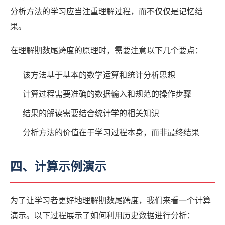
分析方法的学习应当注重理解过程，而不仅仅是记忆结
果。
在理解期数尾跨度的原理时，需要注意以下几个要点：
该方法基于基本的数学运算和统计分析思想
计算过程需要准确的数据输入和规范的操作步骤
结果的解读需要结合统计学的相关知识
分析方法的价值在于学习过程本身，而非最终结果
四、计算示例演示
为了让学习者更好地理解期数尾跨度，我们来看一个计算
演示。以下过程展示了如何利用历史数据进行分析：