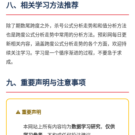
八、相关学习方法推荐
除了期数尾跨度之外，杀号公式分析走势和和值分析方法
也是跨度公式分析走势中常用的分析方法。预彩网每日更
新相关内容，涵盖跨度公式分析走势的各个方面，欢迎持
续关注学习。学习是一个循序渐进的过程，不要急于求
成。
九、重要声明与注意事项
⚠️ 重要声明
本网站上所有内容均为
数据学习研究
，
仅供