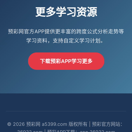
更多学习资源
预彩网官方APP提供更丰富的跨度公式分析走势等
学习资料，支持自定义学习计划。
下载预彩APP学习更多
© 2026 预彩网 a5399.com 版权所有 | 预彩官方网站：