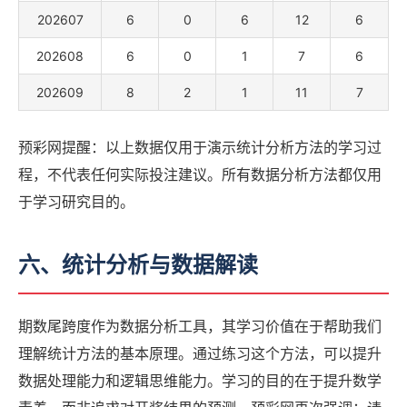
202607
6
0
6
12
6
202608
6
0
1
7
6
202609
8
2
1
11
7
预彩网提醒：以上数据仅用于演示统计分析方法的学习过
程，不代表任何实际投注建议。所有数据分析方法都仅用
于学习研究目的。
六、统计分析与数据解读
期数尾跨度作为数据分析工具，其学习价值在于帮助我们
理解统计方法的基本原理。通过练习这个方法，可以提升
数据处理能力和逻辑思维能力。学习的目的在于提升数学