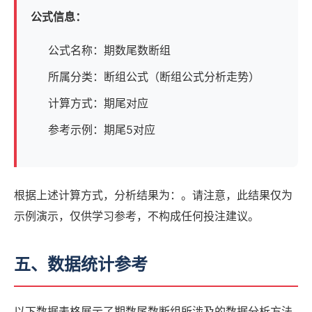
公式信息：
公式名称：期数尾数断组
所属分类：断组公式（断组公式分析走势）
计算方式：期尾对应
参考示例：期尾5对应
根据上述计算方式，分析结果为：
。请注意，此结果仅为
示例演示，仅供学习参考，不构成任何投注建议。
五、数据统计参考
以下数据表格展示了期数尾数断组所涉及的数据分析方法