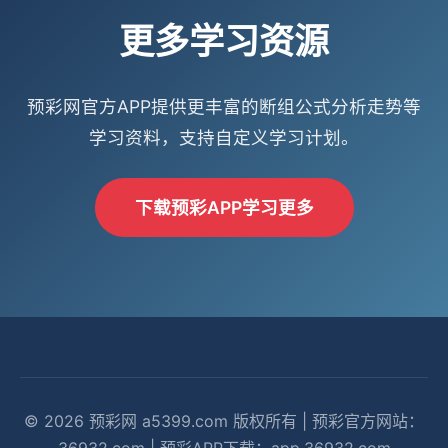
更多学习资源
预彩网官方APP提供更丰富的断组公式分析走势等
学习资料，支持自定义学习计划。
下载预彩APP学习更多
© 2026 预彩网 a5399.com 版权所有 | 预彩官方网站：