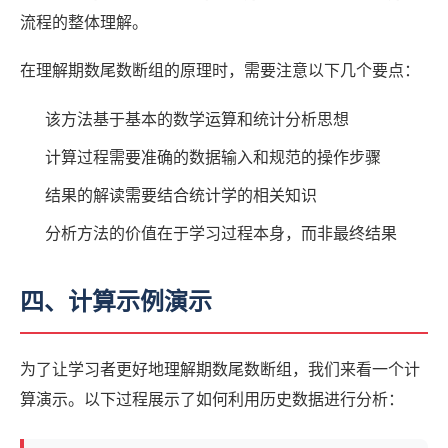
流程的整体理解。
在理解期数尾数断组的原理时，需要注意以下几个要点：
该方法基于基本的数学运算和统计分析思想
计算过程需要准确的数据输入和规范的操作步骤
结果的解读需要结合统计学的相关知识
分析方法的价值在于学习过程本身，而非最终结果
四、计算示例演示
为了让学习者更好地理解期数尾数断组，我们来看一个计
算演示。以下过程展示了如何利用历史数据进行分析：