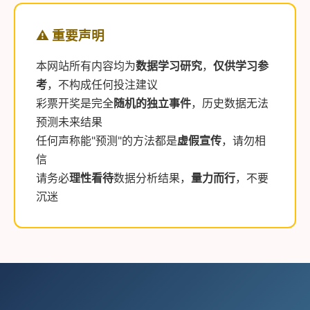
⚠️ 重要声明
本网站所有内容均为
数据学习研究
，
仅供学习参
考
，不构成任何投注建议
彩票开奖是完全
随机的独立事件
，历史数据无法
预测未来结果
任何声称能"预测"的方法都是
虚假宣传
，请勿相
信
请务必
理性看待
数据分析结果，
量力而行
，不要
沉迷