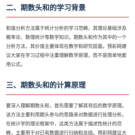
二、期数头和的学习背景
和值分析方法属于统计分析的学习范畴，其理论基础涉及
概率论、数理统计等数学知识。期数头和作为其中的一个
分析方法，其价值主要体现在教学和研究层面。预彩网建
议大家在学习过程中注重理解数学原理，而不是简单地套
用公式。
三、期数头和的计算原理
要深入理解期数头和，首先需要了解其背后的数学原理。
该方法主要利用期头参与的思路来对数据进行处理分析。
在统计学的理论框架中，这类方法属于描述性统计的范
畴，主要用于对已有数据进行归纳和总结。预彩网建议大