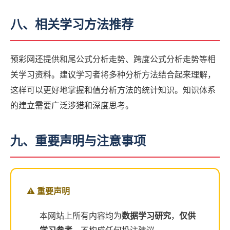
八、相关学习方法推荐
预彩网还提供和尾公式分析走势、跨度公式分析走势等相
关学习资料。建议学习者将多种分析方法结合起来理解，
这样可以更好地掌握和值分析方法的统计知识。知识体系
的建立需要广泛涉猎和深度思考。
九、重要声明与注意事项
⚠️ 重要声明
本网站上所有内容均为
数据学习研究
，
仅供