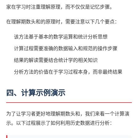
家在学习时注重理解原理，而不仅仅是记忆步骤。
在理解期数头和的原理时，需要注意以下几个要点：
该方法基于基本的数学运算和统计分析思想
计算过程需要准确的数据输入和规范的操作步骤
结果的解读需要结合统计学的相关知识
分析方法的价值在于学习过程本身，而非最终结果
四、计算示例演示
为了让学习者更好地理解期数头和，我们来看一个计算演
示。以下过程展示了如何利用历史数据进行分析：