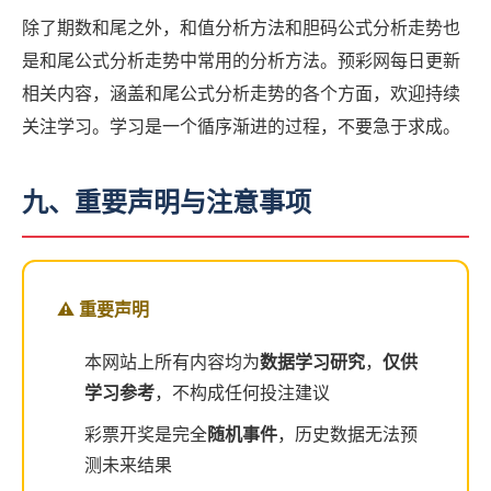
除了期数和尾之外，和值分析方法和胆码公式分析走势也
是和尾公式分析走势中常用的分析方法。预彩网每日更新
相关内容，涵盖和尾公式分析走势的各个方面，欢迎持续
关注学习。学习是一个循序渐进的过程，不要急于求成。
九、重要声明与注意事项
⚠️ 重要声明
本网站上所有内容均为
数据学习研究
，
仅供
学习参考
，不构成任何投注建议
彩票开奖是完全
随机事件
，历史数据无法预
测未来结果