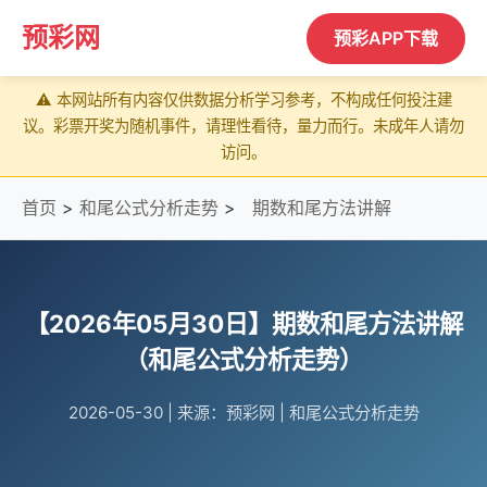
预彩网
预彩APP下载
⚠️ 本网站所有内容仅供数据分析学习参考，不构成任何投注建
议。彩票开奖为随机事件，请理性看待，量力而行。未成年人请勿
访问。
首页
>
和尾公式分析走势
>
期数和尾方法讲解
【2026年05月30日】期数和尾方法讲解
（和尾公式分析走势）
2026-05-30
|
来源：预彩网
|
和尾公式分析走势