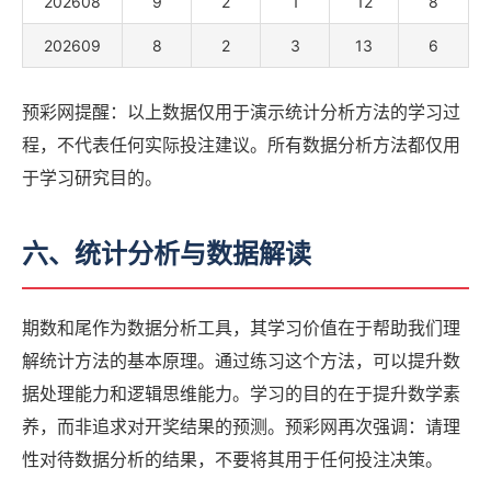
202608
9
2
1
12
8
202609
8
2
3
13
6
预彩网提醒：以上数据仅用于演示统计分析方法的学习过
程，不代表任何实际投注建议。所有数据分析方法都仅用
于学习研究目的。
六、统计分析与数据解读
期数和尾作为数据分析工具，其学习价值在于帮助我们理
解统计方法的基本原理。通过练习这个方法，可以提升数
据处理能力和逻辑思维能力。学习的目的在于提升数学素
养，而非追求对开奖结果的预测。预彩网再次强调：请理
性对待数据分析的结果，不要将其用于任何投注决策。