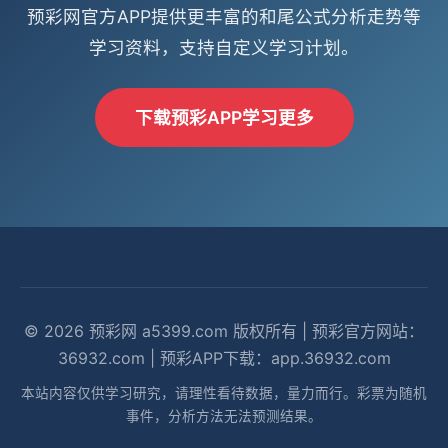
预彩网官方APP提供更丰富的和尾公式分析走势等
学习资料，支持自定义学习计划。
下载预彩APP学习更多
© 2026 预彩网 a5399.com 版权所有 | 预彩官方网站：
36932.com | 预彩APP下载：app.36932.com
本站内容仅供学习研究，请理性看待数据，量力而行。彩票为随机
事件，分析方法无法预测结果。