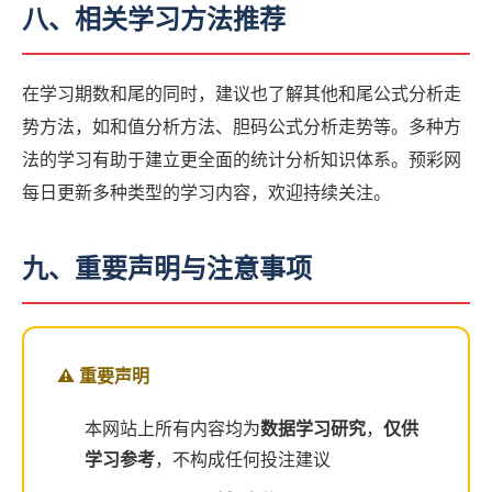
八、相关学习方法推荐
在学习期数和尾的同时，建议也了解其他和尾公式分析走
势方法，如和值分析方法、胆码公式分析走势等。多种方
法的学习有助于建立更全面的统计分析知识体系。预彩网
每日更新多种类型的学习内容，欢迎持续关注。
九、重要声明与注意事项
⚠️ 重要声明
本网站上所有内容均为
数据学习研究
，
仅供
学习参考
，不构成任何投注建议