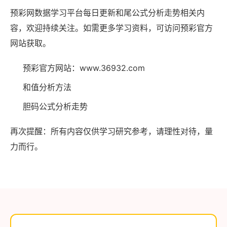
预彩网数据学习平台每日更新和尾公式分析走势相关内
容，欢迎持续关注。如需更多学习资料，可访问预彩官方
网站获取。
预彩官方网站：www.36932.com
和值分析方法
胆码公式分析走势
再次提醒：所有内容仅供学习研究参考，请理性对待，量
力而行。