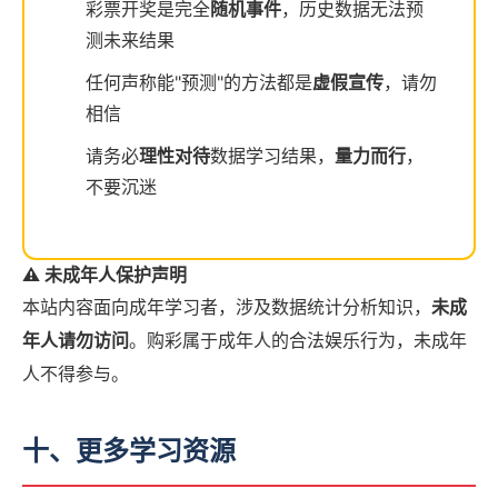
彩票开奖是完全
随机事件
，历史数据无法预
测未来结果
任何声称能"预测"的方法都是
虚假宣传
，请勿
相信
请务必
理性对待
数据学习结果，
量力而行
，
不要沉迷
⚠️ 未成年人保护声明
本站内容面向成年学习者，涉及数据统计分析知识，
未成
年人请勿访问
。购彩属于成年人的合法娱乐行为，未成年
人不得参与。
十、更多学习资源