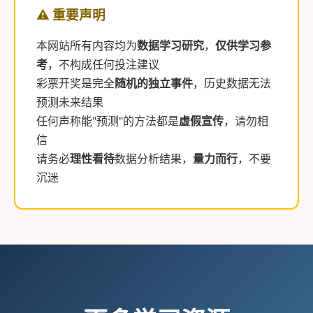
⚠️ 重要声明
本网站所有内容均为
数据学习研究
，
仅供学习参
考
，不构成任何投注建议
彩票开奖是完全
随机的独立事件
，历史数据无法
预测未来结果
任何声称能"预测"的方法都是
虚假宣传
，请勿相
信
请务必
理性看待
数据分析结果，
量力而行
，不要
沉迷