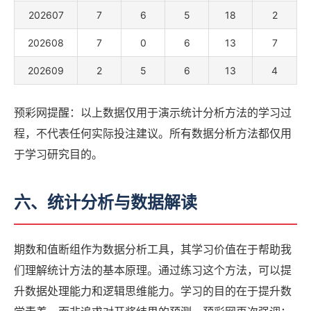
202607
7
6
5
18
2
202608
7
0
6
13
7
202609
2
5
6
13
4
预彩网提醒：以上数据仅用于演示统计分析方法的学习过
程，不代表任何实际投注建议。所有数据分析方法都仅用
于学习研究目的。
六、统计分析与数据解读
期数和值断组作为数据分析工具，其学习价值在于帮助我
们理解统计方法的基本原理。通过练习这个方法，可以提
升数据处理能力和逻辑思维能力。学习的目的在于提升数