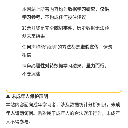
本网站上所有内容均为
数据学习研究
，
仅供
学习参考
，不构成任何投注建议
彩票开奖是完全
随机事件
，历史数据无法预
测未来结果
任何声称能"预测"的方法都是
虚假宣传
，请勿
相信
请务必
理性对待
数据学习结果，
量力而行
，
不要沉迷
⚠️ 未成年人保护声明
本站内容面向成年学习者，涉及数据统计分析知识，
未成
年人请勿访问
。购彩属于成年人的合法娱乐行为，未成年
人不得参与。