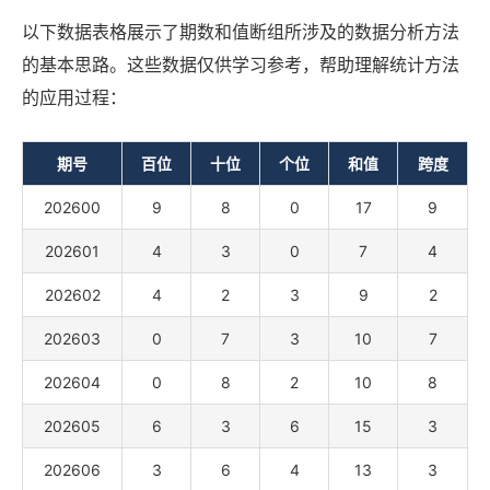
以下数据表格展示了期数和值断组所涉及的数据分析方法
的基本思路。这些数据仅供学习参考，帮助理解统计方法
的应用过程：
期号
百位
十位
个位
和值
跨度
202600
9
8
0
17
9
202601
4
3
0
7
4
202602
4
2
3
9
2
202603
0
7
3
10
7
202604
0
8
2
10
8
202605
6
3
6
15
3
202606
3
6
4
13
3