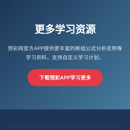
更多学习资源
预彩网官方APP提供更丰富的断组公式分析走势等
学习资料，支持自定义学习计划。
下载预彩APP学习更多