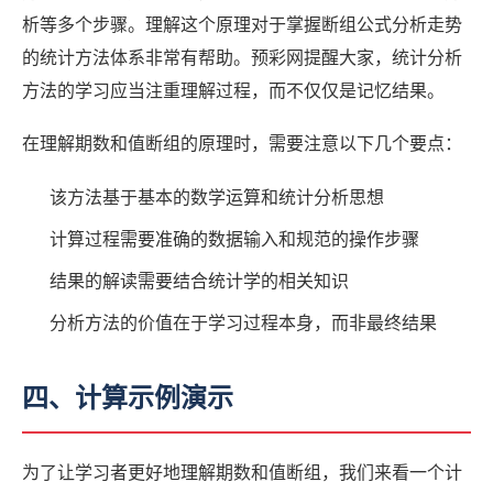
析等多个步骤。理解这个原理对于掌握断组公式分析走势
的统计方法体系非常有帮助。预彩网提醒大家，统计分析
方法的学习应当注重理解过程，而不仅仅是记忆结果。
在理解期数和值断组的原理时，需要注意以下几个要点：
该方法基于基本的数学运算和统计分析思想
计算过程需要准确的数据输入和规范的操作步骤
结果的解读需要结合统计学的相关知识
分析方法的价值在于学习过程本身，而非最终结果
四、计算示例演示
为了让学习者更好地理解期数和值断组，我们来看一个计