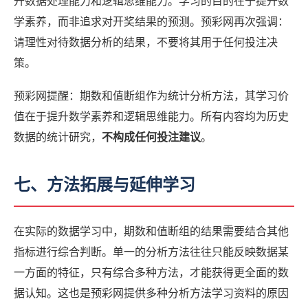
升数据处理能力和逻辑思维能力。学习的目的在于提升数
学素养，而非追求对开奖结果的预测。预彩网再次强调：
请理性对待数据分析的结果，不要将其用于任何投注决
策。
预彩网提醒：期数和值断组作为统计分析方法，其学习价
值在于提升数学素养和逻辑思维能力。所有内容均为历史
数据的统计研究，
不构成任何投注建议
。
七、方法拓展与延伸学习
在实际的数据学习中，期数和值断组的结果需要结合其他
指标进行综合判断。单一的分析方法往往只能反映数据某
一方面的特征，只有综合多种方法，才能获得更全面的数
据认知。这也是预彩网提供多种分析方法学习资料的原因