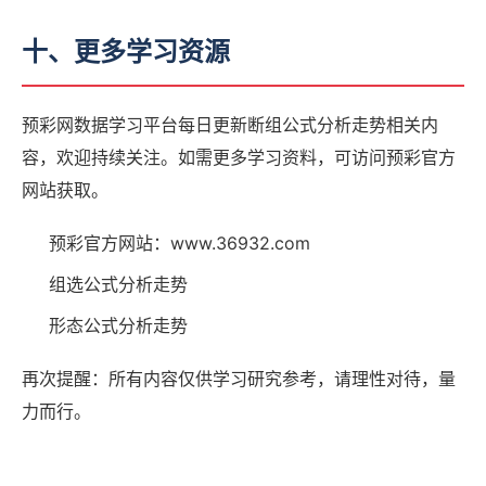
十、更多学习资源
预彩网数据学习平台每日更新断组公式分析走势相关内
容，欢迎持续关注。如需更多学习资料，可访问预彩官方
网站获取。
预彩官方网站：www.36932.com
组选公式分析走势
形态公式分析走势
再次提醒：所有内容仅供学习研究参考，请理性对待，量
力而行。