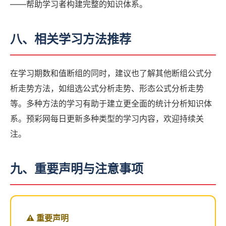
——帮助学习者构建完整的知识体系。
八、相关学习方法推荐
在学习期数和值断组的同时，建议也了解其他断组公式分
析走势方法，如组选公式分析走势、形态公式分析走势
等。多种方法的学习有助于建立更全面的统计分析知识体
系。预彩网每日更新多种类型的学习内容，欢迎持续关
注。
九、重要声明与注意事项
⚠️ 重要声明