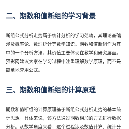
二、期数和值断组的学习背景
断组公式分析走势属于统计分析的学习范畴，其理论基础
涉及概率论、数理统计等数学知识。期数和值断组作为其
中的一个分析方法，其价值主要体现在教学和研究层面。
预彩网建议大家在学习过程中注重理解数学原理，而不是
简单地套用公式。
三、期数和值断组的计算原理
期数和值断组的计算原理基于断组公式分析走势的基本统
计思想。具体来说，该方法通过期数相加的方式进行数据
分析。从数学角度来看，这个过程涉及数值计算、统计分