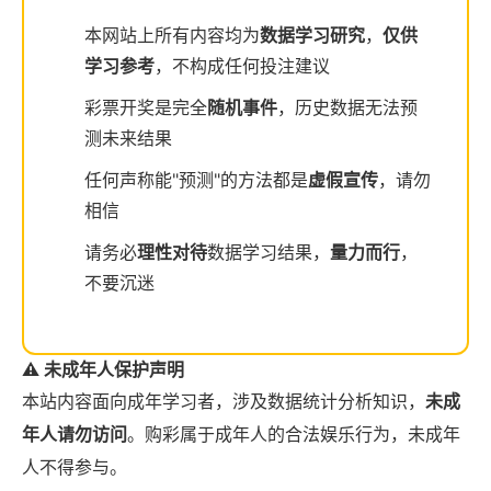
本网站上所有内容均为
数据学习研究
，
仅供
学习参考
，不构成任何投注建议
彩票开奖是完全
随机事件
，历史数据无法预
测未来结果
任何声称能"预测"的方法都是
虚假宣传
，请勿
相信
请务必
理性对待
数据学习结果，
量力而行
，
不要沉迷
⚠️ 未成年人保护声明
本站内容面向成年学习者，涉及数据统计分析知识，
未成
年人请勿访问
。购彩属于成年人的合法娱乐行为，未成年
人不得参与。