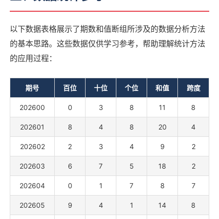
以下数据表格展示了期数和值断组所涉及的数据分析方法
的基本思路。这些数据仅供学习参考，帮助理解统计方法
的应用过程：
期号
百位
十位
个位
和值
跨度
202600
0
3
8
11
8
202601
8
4
8
20
4
202602
2
3
4
9
2
202603
6
7
5
18
2
202604
0
1
7
8
7
202605
9
4
1
14
8