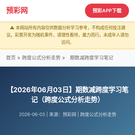
预彩网
预彩APP下载
⚠️ 本网站所有内容仅供数据分析学习参考，不构成任何投注建
议。彩票开奖为随机事件，请理性看待，量力而行。未成年人请勿
访问。
首页
>
跨度公式分析走势
>
期数减跨度学习笔记
【2026年06月03日】期数减跨度学习笔
记（跨度公式分析走势）
2026-06-03
|
来源：预彩网
|
跨度公式分析走势