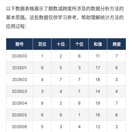
以下数据表格展示了期数减跨度所涉及的数据分析方法的
基本思路。这些数据仅供学习参考，帮助理解统计方法的
应用过程：
期号
百位
十位
个位
和值
跨度
202600
1
2
8
11
7
202601
9
5
3
17
6
202602
4
7
7
18
3
202603
3
4
7
14
4
202604
9
2
8
19
7
202605
6
9
1
16
8
202606
5
3
4
12
2