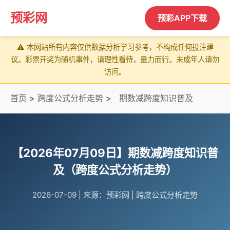
预彩网
预彩APP下载
⚠️ 本网站所有内容仅供数据分析学习参考，不构成任何投注建
议。彩票开奖为随机事件，请理性看待，量力而行。未成年人请勿
访问。
首页
>
跨度公式分析走势
>
期数减跨度知识普及
【2026年07月09日】期数减跨度知识普
及（跨度公式分析走势）
2026-07-09
|
来源：预彩网
|
跨度公式分析走势