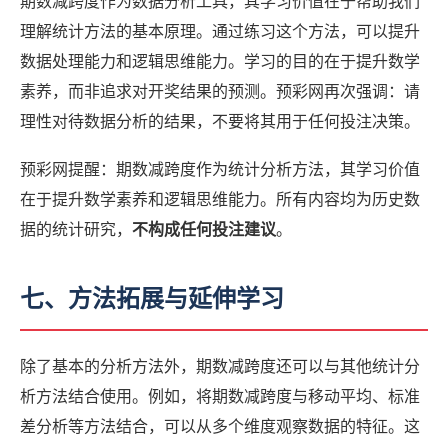
期数减跨度作为数据分析工具，其学习价值在于帮助我们
理解统计方法的基本原理。通过练习这个方法，可以提升
数据处理能力和逻辑思维能力。学习的目的在于提升数学
素养，而非追求对开奖结果的预测。预彩网再次强调：请
理性对待数据分析的结果，不要将其用于任何投注决策。
预彩网提醒：期数减跨度作为统计分析方法，其学习价值
在于提升数学素养和逻辑思维能力。所有内容均为历史数
据的统计研究，
不构成任何投注建议
。
七、方法拓展与延伸学习
除了基本的分析方法外，期数减跨度还可以与其他统计分
析方法结合使用。例如，将期数减跨度与移动平均、标准
差分析等方法结合，可以从多个维度观察数据的特征。这