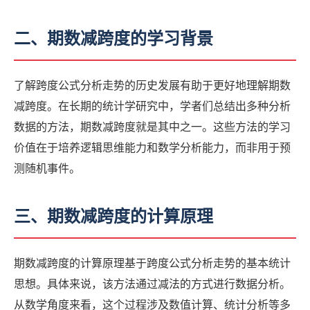
二、期数减跨度的学习背景
了解跨度公式分析走势的历史发展有助于更好地理解期数
减跨度。在长期的统计学研究中，学者们总结出多种分析
数据的方法，期数减跨度就是其中之一。这些方法的学习
价值在于培养逻辑思维能力和数学分析能力，而非用于预
测随机事件。
三、期数减跨度的计算原理
期数减跨度的计算原理基于跨度公式分析走势的基本统计
思想。具体来说，该方法通过减法的方式进行数据分析。
从数学角度来看，这个过程涉及数值计算、统计分析等多