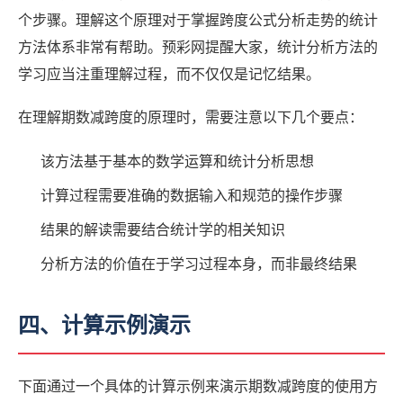
个步骤。理解这个原理对于掌握跨度公式分析走势的统计
方法体系非常有帮助。预彩网提醒大家，统计分析方法的
学习应当注重理解过程，而不仅仅是记忆结果。
在理解期数减跨度的原理时，需要注意以下几个要点：
该方法基于基本的数学运算和统计分析思想
计算过程需要准确的数据输入和规范的操作步骤
结果的解读需要结合统计学的相关知识
分析方法的价值在于学习过程本身，而非最终结果
四、计算示例演示
下面通过一个具体的计算示例来演示期数减跨度的使用方