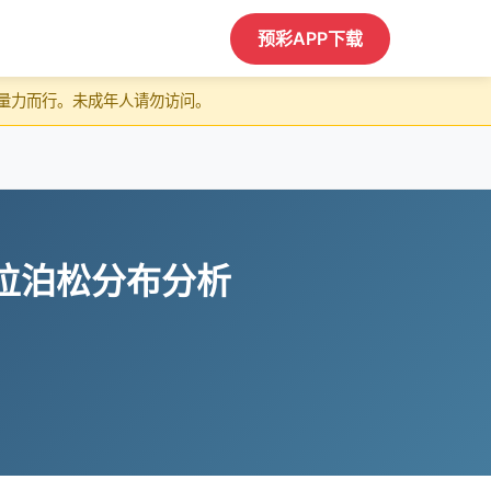
预彩APP下载
，量力而行。未成年人请勿访问。
两位泊松分布分析