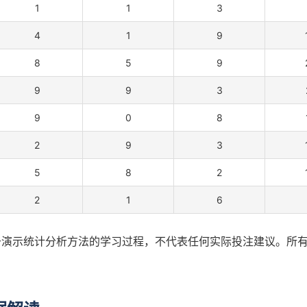
1
1
3
4
1
9
8
5
9
9
9
3
9
0
8
2
9
3
5
8
2
2
1
6
于演示统计分析方法的学习过程，不代表任何实际投注建议。所