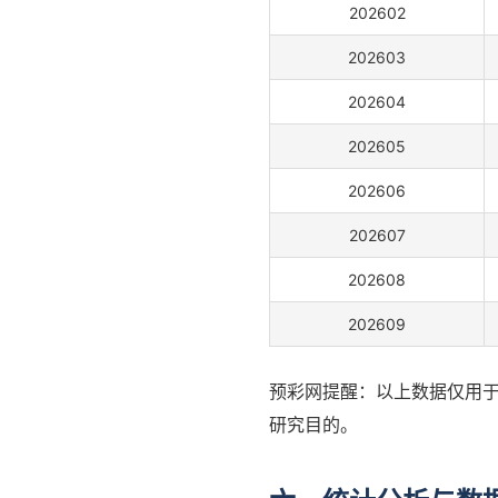
202602
202603
202604
202605
202606
202607
202608
202609
预彩网提醒：以上数据仅用
研究目的。