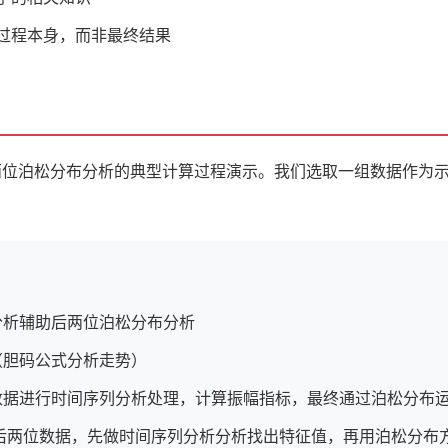
过程本身，而非最终结果
两位泊松分布分析的典型计算过程演示。我们选取一组数据作为
分析辅助后两位泊松分布分析
（胆码公式分析走势）
数据进行时间序列分析处理，计算振幅指标，最终通过泊松分布
期后两位数据，先做时间序列分析分析找出特征值，再用泊松分布