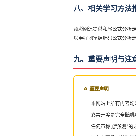
八、相关学习方法
预彩网还提供和尾公式分析
以更好地掌握胆码公式分析
九、重要声明与注
⚠️ 重要声明
本网站上所有内容均
彩票开奖是完全
随机
任何声称能"预测"的