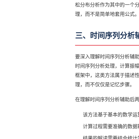
松分布分析作为其中的一个
理，而不是简单地套用公式
三、时间序列分析
要深入理解时间序列分析辅
时间序列分析处理，计算振
框架中，这类方法属于描述
理，而不仅仅是记忆步骤。
在理解时间序列分析辅助后
该方法基于基本的数学运
计算过程需要准确的数据
结果的解读需要结合统计