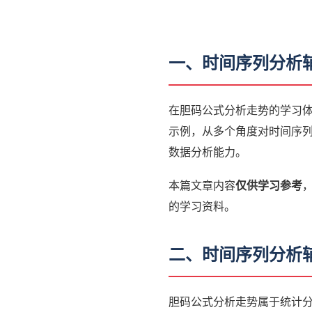
一、时间序列分析
在胆码公式分析走势的学习
示例，从多个角度对时间序
数据分析能力。
本篇文章内容
仅供学习参考
的学习资料。
二、时间序列分析
胆码公式分析走势属于统计