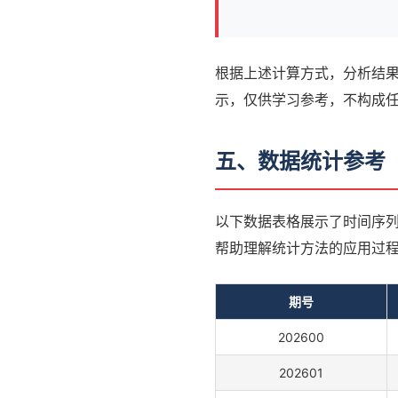
根据上述计算方式，分析结
示，仅供学习参考，不构成
五、数据统计参考
以下数据表格展示了时间序
帮助理解统计方法的应用过
期号
202600
202601