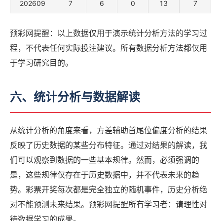
202609
7
6
0
13
7
预彩网提醒：以上数据仅用于演示统计分析方法的学习过
程，不代表任何实际投注建议。所有数据分析方法都仅用
于学习研究目的。
六、统计分析与数据解读
从统计分析的角度来看，方差辅助首尾位偏度分析的结果
反映了历史数据的某些分布特征。通过对结果的解读，我
们可以观察到数据的一些基本规律。然而，必须强调的
是，这些规律仅存在于历史数据中，并不代表未来的趋
势。彩票开奖每次都是完全独立的随机事件，历史分析绝
对不能预测未来结果。预彩网提醒所有学习者：请理性对
待数据学习的成果。