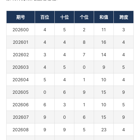
期号
百位
十位
个位
和值
跨度
202600
4
5
2
11
3
202601
4
4
8
16
4
202602
3
4
7
14
4
202603
4
5
0
9
5
202604
5
4
1
10
4
202605
0
6
9
15
9
202606
6
3
1
10
5
202607
9
0
6
15
9
202608
9
9
5
23
4