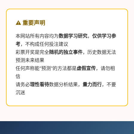
⚠️ 重要声明
本网站所有内容均为
数据学习研究
，
仅供学习参
考
，不构成任何投注建议
彩票开奖是完全
随机的独立事件
，历史数据无法
预测未来结果
任何声称能"预测"的方法都是
虚假宣传
，请勿相
信
请务必
理性看待
数据分析结果，
量力而行
，不要
沉迷