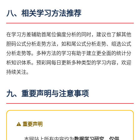
八、相关学习方法推荐
在学习方差辅助首尾位偏度分析的同时，建议也了解其他
胆码公式分析走势方法，如和尾公式分析走势、组选公式
分析走势等。多种方法的学习有助于建立更全面的统计分
析知识体系。预彩网每日更新多种类型的学习内容，欢迎
持续关注。
九、重要声明与注意事项
⚠️ 重要声明
本网站上所有内容均为
数据学习研究
，
仅供