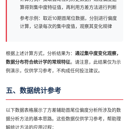
算得到集中度特征值，再利用方差方法进行判断
参考示例：取近10期首尾位数据，分别进行偏度
计算，记录每次的集中度值，观察其变化规律
根据上述计算方式，分析结果为：
通过集中度变化观察，
数据分布符合统计学的常规特征
。请注意，此结果仅为示
例演示，仅供学习参考，不构成任何投注建议。
五、数据统计参考
以下数据表格展示了方差辅助首尾位偏度分析所涉及的数
据分析方法的基本思路。这些数据仅供学习参考，帮助理
解统计方法的应用过程：