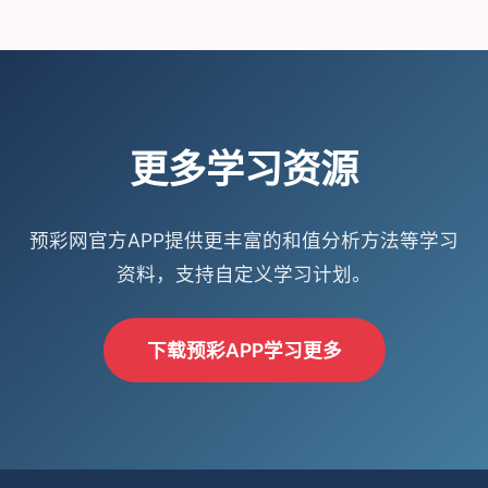
更多学习资源
预彩网官方APP提供更丰富的和值分析方法等学习
资料，支持自定义学习计划。
下载预彩APP学习更多