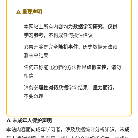
⚠️ 重要声明
本网站上所有内容均为
数据学习研究
，
仅供
学习参考
，不构成任何投注建议
彩票开奖是完全
随机事件
，历史数据无法预
测未来结果
任何声称能"预测"的方法都是
虚假宣传
，请勿
相信
请务必
理性对待
数据学习结果，
量力而行
，
不要沉迷
⚠️ 未成年人保护声明
本站内容面向成年学习者，涉及数据统计分析知识，
未成