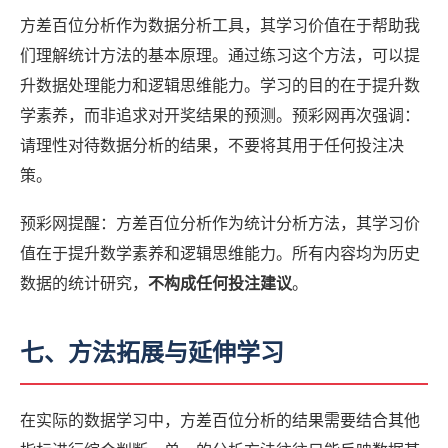
方差百位分析作为数据分析工具，其学习价值在于帮助我
们理解统计方法的基本原理。通过练习这个方法，可以提
升数据处理能力和逻辑思维能力。学习的目的在于提升数
学素养，而非追求对开奖结果的预测。预彩网再次强调：
请理性对待数据分析的结果，不要将其用于任何投注决
策。
预彩网提醒：方差百位分析作为统计分析方法，其学习价
值在于提升数学素养和逻辑思维能力。所有内容均为历史
数据的统计研究，
不构成任何投注建议
。
七、方法拓展与延伸学习
在实际的数据学习中，方差百位分析的结果需要结合其他