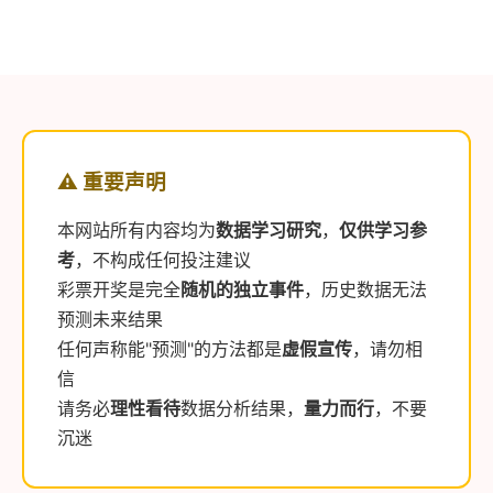
⚠️ 重要声明
本网站所有内容均为
数据学习研究
，
仅供学习参
考
，不构成任何投注建议
彩票开奖是完全
随机的独立事件
，历史数据无法
预测未来结果
任何声称能"预测"的方法都是
虚假宣传
，请勿相
信
请务必
理性看待
数据分析结果，
量力而行
，不要
沉迷