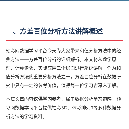
一、方差百位分析方法讲解概述
预彩网数据学习平台今天为大家带来和值分析方法中的经
典方法——方差百位分析的详细解析。本文将从数学原
理、计算步骤、实际应用三个层面进行系统讲解。作为和
值分析方法的重要分析方法之一，方差百位分析在数据研
究中具有一定的参考价值，值得每一位学习者深入了解。
本篇文章内容
仅供学习参考
，属于数据分析学习范畴。预
彩网数据学习平台提供福彩3D、体彩排列3等多种数据分
析方法的学习资料。