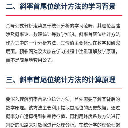
二、斜率首尾位统计方法的学习背景
杀号公式分析走势属于统计分析的学习范畴，其理论基础
涉及概率论、数理统计等数学知识。斜率首尾位统计方法
作为其中的一个分析方法，其价值主要体现在教学和研究
层面。预彩网建议大家在学习过程中注重理解数学原理，
而不是简单地套用公式。
三、斜率首尾位统计方法的计算原理
要深入理解斜率首尾位统计方法，首先需要了解其背后的
数学原理。该方法主要利用提取首尾位的历史数据，通过
概率分布运算得到斜率特征值，再利用峰度系数方法进行
判断的思路来对数据进行处理分析。在统计学的理论框架