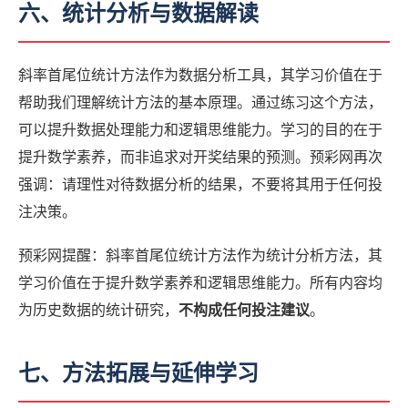
六、统计分析与数据解读
斜率首尾位统计方法作为数据分析工具，其学习价值在于
帮助我们理解统计方法的基本原理。通过练习这个方法，
可以提升数据处理能力和逻辑思维能力。学习的目的在于
提升数学素养，而非追求对开奖结果的预测。预彩网再次
强调：请理性对待数据分析的结果，不要将其用于任何投
注决策。
预彩网提醒：斜率首尾位统计方法作为统计分析方法，其
学习价值在于提升数学素养和逻辑思维能力。所有内容均
为历史数据的统计研究，
不构成任何投注建议
。
七、方法拓展与延伸学习