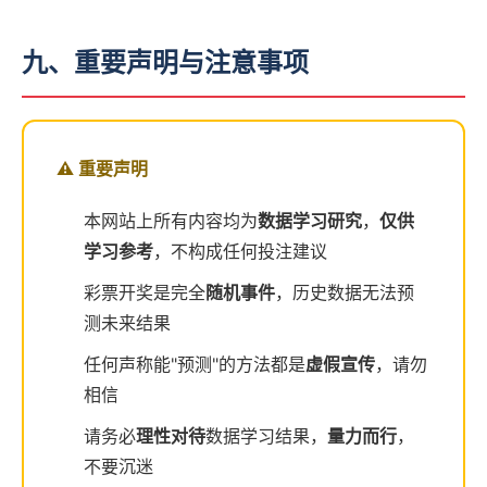
九、重要声明与注意事项
⚠️ 重要声明
本网站上所有内容均为
数据学习研究
，
仅供
学习参考
，不构成任何投注建议
彩票开奖是完全
随机事件
，历史数据无法预
测未来结果
任何声称能"预测"的方法都是
虚假宣传
，请勿
相信
请务必
理性对待
数据学习结果，
量力而行
，
不要沉迷