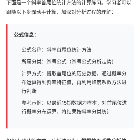
下面是一个斜率首尾位统计方法的计算练习。学习者可以
跟随以下步骤动手计算，加深对分析过程的理解：
公式信息：
公式名称：斜率首尾位统计方法
所属分类：杀号公式（杀号公式分析走势）
计算方式：提取首尾位的历史数据，通过概率分
布运算得到斜率特征值，再利用峰度系数方法进
行判断
参考示例：以最近15期数据为样本，对首尾位进
行概率分布运算，将结果按斜率分类统计