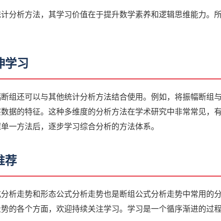
统计分析方法，其学习价值在于提升数学素养和逻辑思维能力。
。
伸学习
幅断组还可以与其他统计分析方法结合使用。例如，将振幅断组
察数据的特征。这种多维度的分析方法在学术研究中非常常见，
握单一方法后，逐步学习综合分析的方法体系。
推荐
式分析走势和形态公式分析走势也是断组公式分析走势中常用的
走势的各个方面，欢迎持续关注学习。学习是一个循序渐进的过