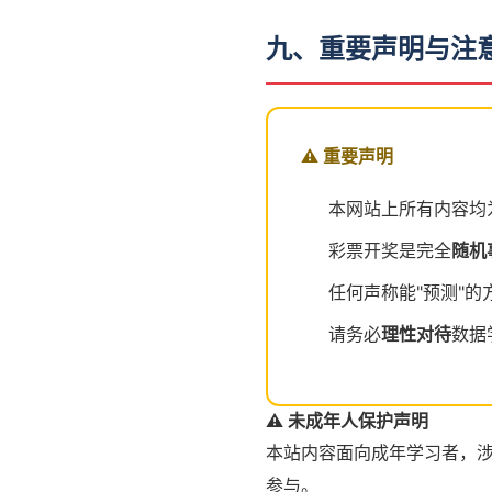
九、重要声明与注
⚠️ 重要声明
本网站上所有内容均
彩票开奖是完全
随机
任何声称能"预测"的
请务必
理性对待
数据
⚠️ 未成年人保护声明
本站内容面向成年学习者，
参与。