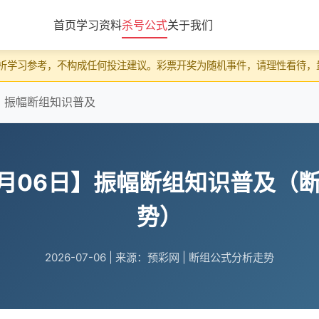
首页
学习资料
杀号公式
关于我们
分析学习参考，不构成任何投注建议。彩票开奖为随机事件，请理性看待
振幅断组知识普及
07月06日】振幅断组知识普及（
势）
2026-07-06
|
来源：预彩网
|
断组公式分析走势