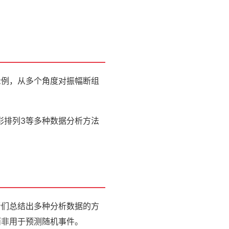
示例，从多个角度对振幅断组
彩排列3等多种数据分析方法
者们总结出多种分析数据的方
而非用于预测随机事件。