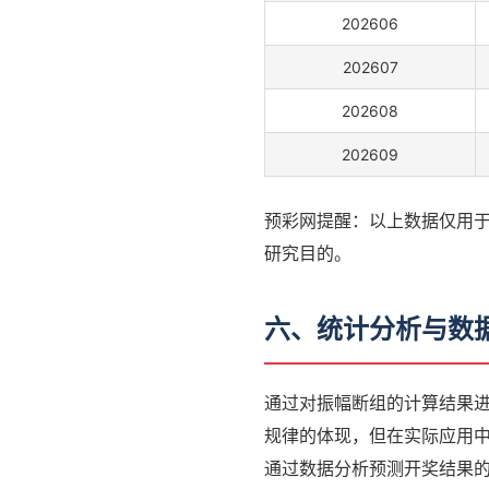
202606
202607
202608
202609
预彩网提醒：以上数据仅用
研究目的。
六、统计分析与数
通过对振幅断组的计算结果
规律的体现，但在实际应用
通过数据分析预测开奖结果