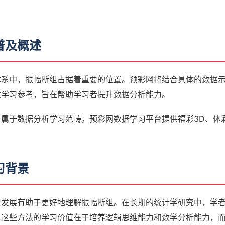
普及概述
体系中，振幅断组占据着重要的位置。预彩网将结合具体的数据
供学习参考，旨在帮助学习者提升数据分析能力。
，属于数据分析学习范畴。预彩网数据学习平台提供福彩3D、体
习背景
史发展有助于更好地理解振幅断组。在长期的统计学研究中，学
。这些方法的学习价值在于培养逻辑思维能力和数学分析能力，