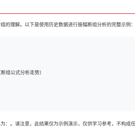
断组的理解。以下是使用历史数据进行振幅断组分析的完整示例
（断组公式分析走势）
果为：
。请注意，此结果仅为示例演示，仅供学习参考，不构成