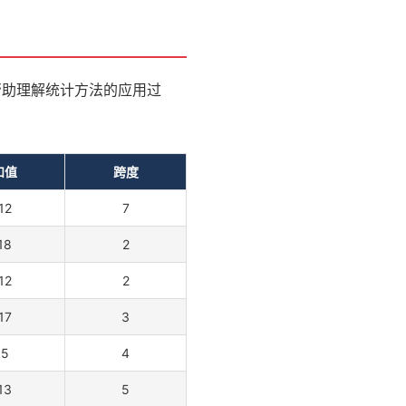
帮助理解统计方法的应用过
和值
跨度
12
7
18
2
12
2
17
3
5
4
13
5