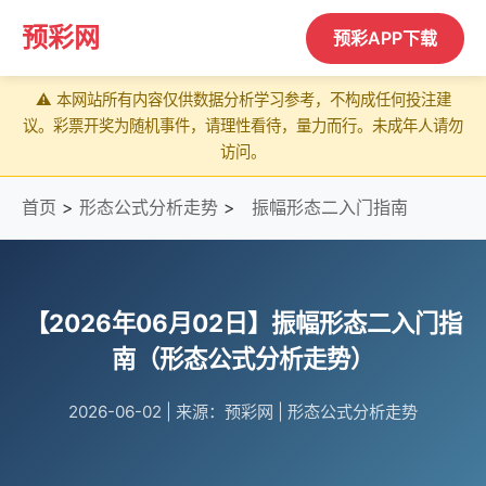
预彩网
预彩APP下载
⚠️ 本网站所有内容仅供数据分析学习参考，不构成任何投注建
议。彩票开奖为随机事件，请理性看待，量力而行。未成年人请勿
访问。
首页
>
形态公式分析走势
>
振幅形态二入门指南
【2026年06月02日】振幅形态二入门指
南（形态公式分析走势）
2026-06-02
|
来源：预彩网
|
形态公式分析走势