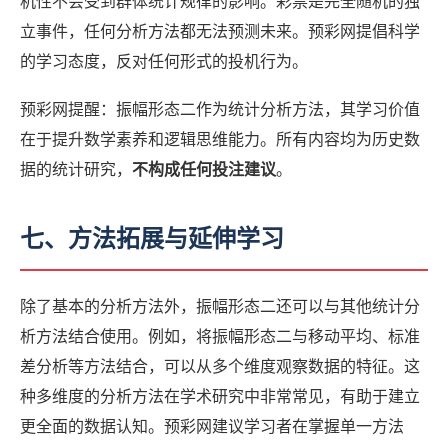
机性不会受到群体统计规律的影响。彩票是完全随机的独
立事件，任何分析方法都无法预测未来。预彩网提倡科学
的学习态度，反对任何形式的投机行为。
预彩网提醒：振幅形态二作为统计分析方法，其学习价值
在于提升数学素养和逻辑思维能力。所有内容均为历史数
据的统计研究，
不构成任何投注建议
。
七、方法拓展与延伸学习
除了基本的分析方法外，振幅形态二还可以与其他统计分
析方法结合使用。例如，将振幅形态二与移动平均、标准
差分析等方法结合，可以从多个维度观察数据的特征。这
种多维度的分析方法在学术研究中非常常见，有助于建立
更全面的数据认知。预彩网建议学习者在掌握单一方法