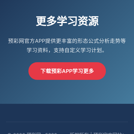
更多学习资源
预彩网官方APP提供更丰富的形态公式分析走势等
学习资料，支持自定义学习计划。
下载预彩APP学习更多