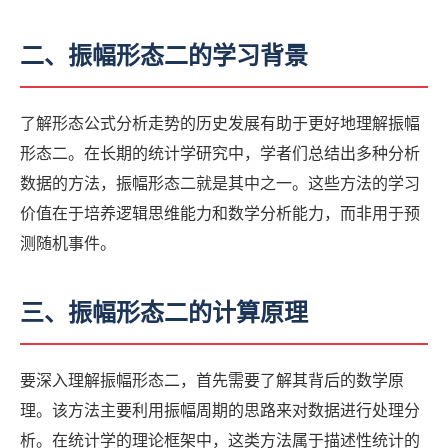
二、振幅形态二的学习背景
了解形态公式分析走势的历史发展有助于更好地理解振幅
形态二。在长期的统计学研究中，学者们总结出多种分析
数据的方法，振幅形态二就是其中之一。这些方法的学习
价值在于培养逻辑思维能力和数学分析能力，而非用于预
测随机事件。
三、振幅形态二的计算原理
要深入理解振幅形态二，首先需要了解其背后的数学原
理。该方法主要利用振幅周期的思路来对数据进行处理分
析。在统计学的理论框架中，这类方法属于描述性统计的