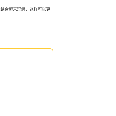
法结合起来理解，这样可以更