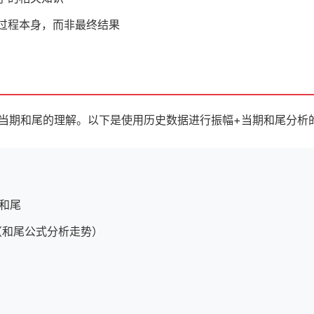
过程本身，而非最终结果
当期和尾的理解。以下是使用历史数据进行振幅+当期和尾分析
和尾
（和尾公式分析走势）