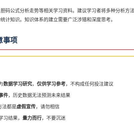
、胆码公式分析走势等相关学习资料。建议学习者将多种分析方
的统计知识。知识体系的建立需要广泛涉猎和深度思考。
意事项
为
数据学习研究
，
仅供学习参考
，不构成任何投注建议
事件
，历史数据无法预测未来结果
方法都是
虚假宣传
，请勿相信
学习结果，
量力而行
，不要沉迷