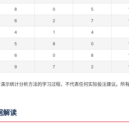
8
0
5
6
2
7
4
1
4
5
8
0
6
0
8
9
7
2
于演示统计分析方法的学习过程，不代表任何实际投注建议。所
据解读