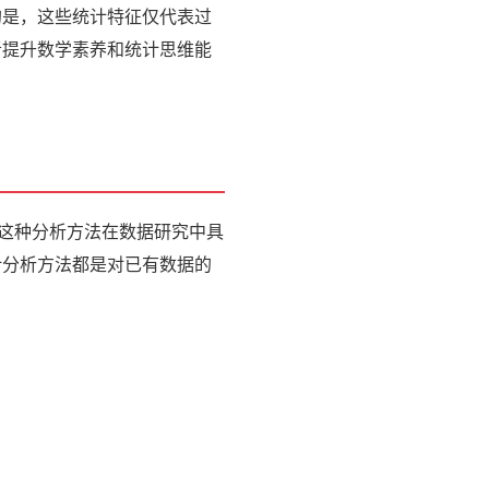
的是，这些统计特征仅代表过
者提升数学素养和统计思维能
这种分析方法在数据研究中具
计分析方法都是对已有数据的