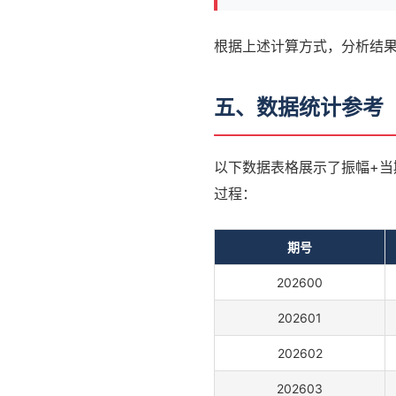
根据上述计算方式，分析结
五、数据统计参考
以下数据表格展示了振幅+
过程：
期号
202600
202601
202602
202603