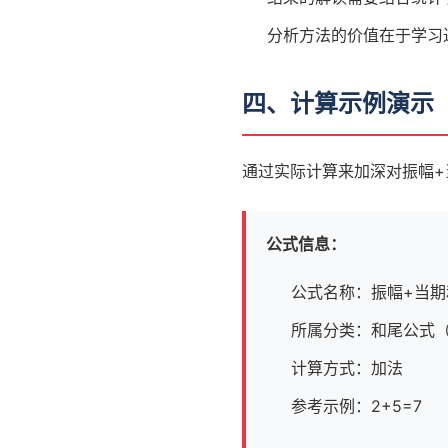
分析方法的价值在于学习
四、计算示例演示
通过实际计算来加深对振幅+
公式信息：
公式名称：振幅+当期
所属分类：和尾公式
计算方式：加法
参考示例：2+5=7