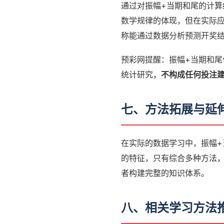
通过对振幅+当期和尾的计
数学规律的体现，但在实际
称能通过数据分析预测开奖
预彩网提醒：振幅+当期和
统计研究，
不构成任何投注
七、方法拓展与延
在实际的数据学习中，振幅
的特征，只有综合多种方法
者构建完整的知识体系。
八、相关学习方法