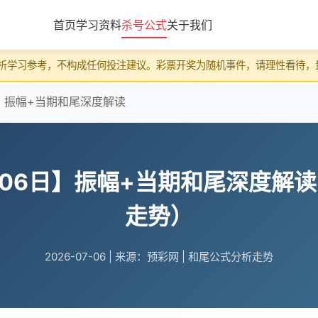
首页
学习资料
杀号公式
关于我们
分析学习参考，不构成任何投注建议。彩票开奖为随机事件，请理性看待
振幅+当期和尾深度解读
7月06日】振幅+当期和尾深度解
走势）
2026-07-06
|
来源：预彩网
|
和尾公式分析走势