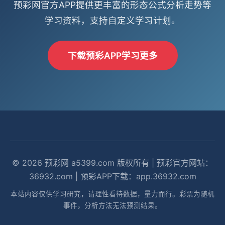
预彩网官方APP提供更丰富的形态公式分析走势等
学习资料，支持自定义学习计划。
下载预彩APP学习更多
© 2026 预彩网 a5399.com 版权所有 | 预彩官方网站：
36932.com | 预彩APP下载：app.36932.com
本站内容仅供学习研究，请理性看待数据，量力而行。彩票为随机
事件，分析方法无法预测结果。