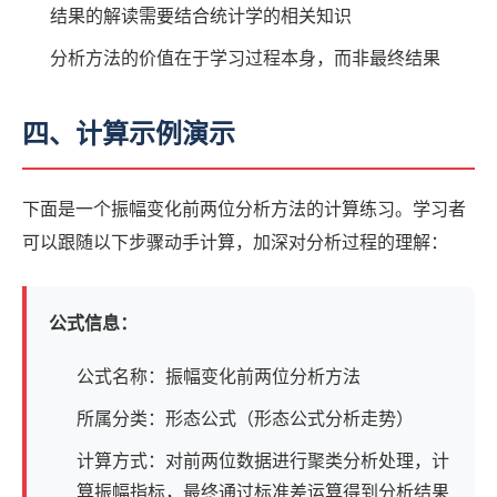
结果的解读需要结合统计学的相关知识
分析方法的价值在于学习过程本身，而非最终结果
四、计算示例演示
下面是一个振幅变化前两位分析方法的计算练习。学习者
可以跟随以下步骤动手计算，加深对分析过程的理解：
公式信息：
公式名称：振幅变化前两位分析方法
所属分类：形态公式（形态公式分析走势）
计算方式：对前两位数据进行聚类分析处理，计
算振幅指标，最终通过标准差运算得到分析结果