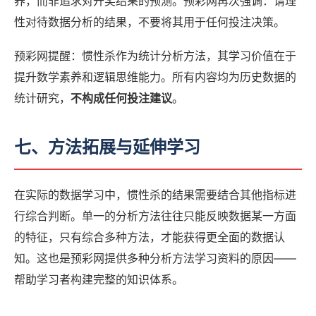
养，而非追求对开奖结果的预测。预彩网再次强调：请理
性对待数据分析的结果，不要将其用于任何投注决策。
预彩网提醒：惯性杀作为统计分析方法，其学习价值在于
提升数学素养和逻辑思维能力。所有内容均为历史数据的
统计研究，
不构成任何投注建议
。
七、方法拓展与延伸学习
在实际的数据学习中，惯性杀的结果需要结合其他指标进
行综合判断。单一的分析方法往往只能反映数据某一方面
的特征，只有综合多种方法，才能获得更全面的数据认
知。这也是预彩网提供多种分析方法学习资料的原因——
帮助学习者构建完整的知识体系。