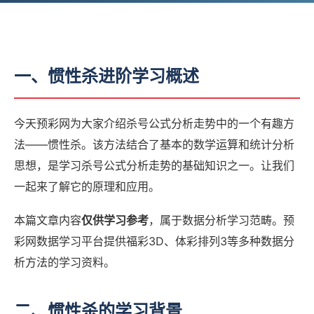
一、惯性杀进阶学习概述
今天预彩网为大家介绍杀号公式分析走势中的一个有趣方
法——惯性杀。该方法结合了基本的数学运算和统计分析
思想，是学习杀号公式分析走势的基础知识之一。让我们
一起来了解它的原理和应用。
本篇文章内容
仅供学习参考
，属于数据分析学习范畴。预
彩网数据学习平台提供福彩3D、体彩排列3等多种数据分
析方法的学习资料。
二、惯性杀的学习背景