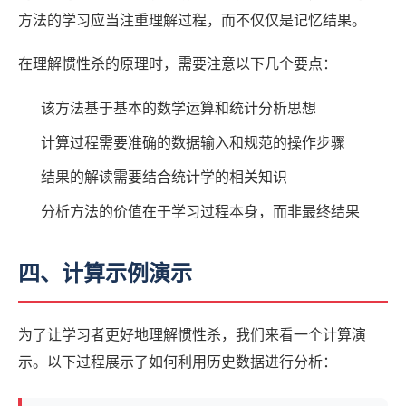
方法的学习应当注重理解过程，而不仅仅是记忆结果。
在理解惯性杀的原理时，需要注意以下几个要点：
该方法基于基本的数学运算和统计分析思想
计算过程需要准确的数据输入和规范的操作步骤
结果的解读需要结合统计学的相关知识
分析方法的价值在于学习过程本身，而非最终结果
四、计算示例演示
为了让学习者更好地理解惯性杀，我们来看一个计算演
示。以下过程展示了如何利用历史数据进行分析：