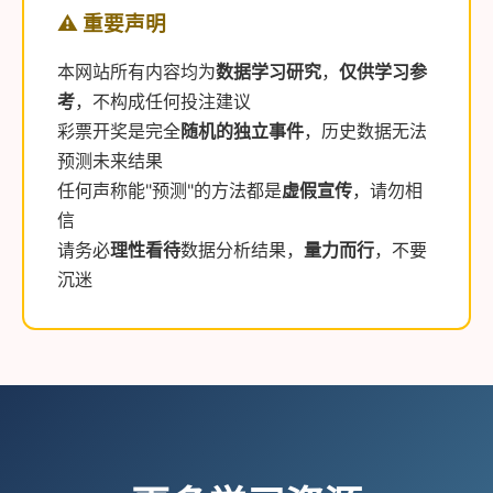
⚠️ 重要声明
本网站所有内容均为
数据学习研究
，
仅供学习参
考
，不构成任何投注建议
彩票开奖是完全
随机的独立事件
，历史数据无法
预测未来结果
任何声称能"预测"的方法都是
虚假宣传
，请勿相
信
请务必
理性看待
数据分析结果，
量力而行
，不要
沉迷