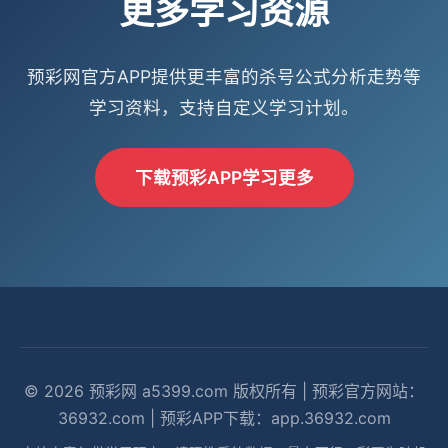
更多学习资源
预彩网官方APP提供更丰富的杀号公式分析走势等
学习资料，支持自定义学习计划。
下载预彩APP学习更多
© 2026 预彩网 a5399.com 版权所有 | 预彩官方网站：
36932.com | 预彩APP下载：app.36932.com