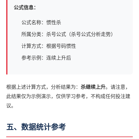
公式信息：
公式名称：惯性杀
所属分类：杀号公式（杀号公式分析走势）
计算方式：根据号码惯性
参考示例：连续上升后
根据上述计算方式，分析结果为：
杀继续上升
。请注意，
此结果仅为示例演示，仅供学习参考，不构成任何投注建
议。
五、数据统计参考