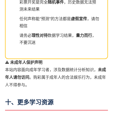
彩票开奖是完全
随机事件
，历史数据无法预
测未来结果
任何声称能"预测"的方法都是
虚假宣传
，请勿
相信
请务必
理性对待
数据学习结果，
量力而行
，
不要沉迷
⚠️ 未成年人保护声明
本站内容面向成年学习者，涉及数据统计分析知识，
未成
年人请勿访问
。购彩属于成年人的合法娱乐行为，未成年
人不得参与。
十、更多学习资源