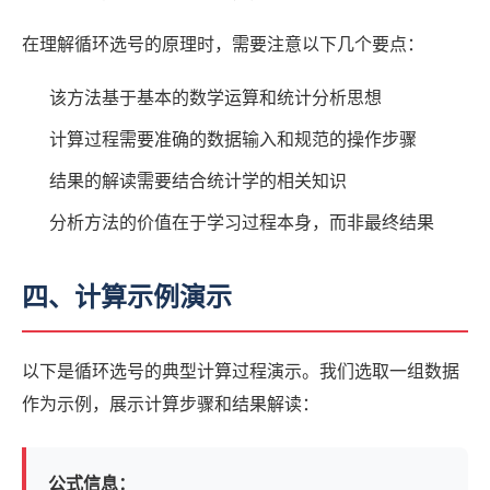
在理解循环选号的原理时，需要注意以下几个要点：
该方法基于基本的数学运算和统计分析思想
计算过程需要准确的数据输入和规范的操作步骤
结果的解读需要结合统计学的相关知识
分析方法的价值在于学习过程本身，而非最终结果
四、计算示例演示
以下是循环选号的典型计算过程演示。我们选取一组数据
作为示例，展示计算步骤和结果解读：
公式信息：