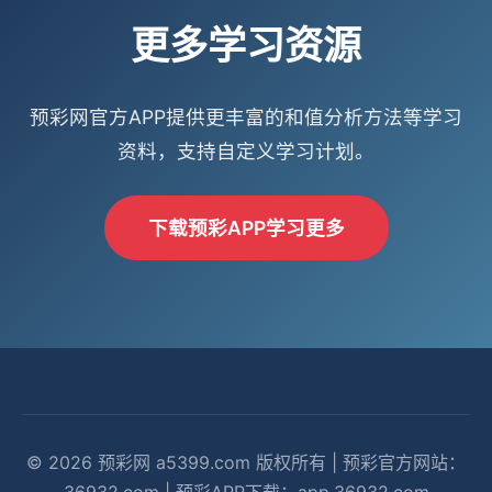
更多学习资源
预彩网官方APP提供更丰富的和值分析方法等学习
资料，支持自定义学习计划。
下载预彩APP学习更多
© 2026 预彩网 a5399.com 版权所有 | 预彩官方网站：