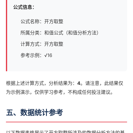
公式信息：
公式名称：开方取整
所属分类：和值公式（和值分析方法）
计算方式：开方取整
参考示例：√16
根据上述计算方式，分析结果为：
4
。请注意，此结果仅
为示例演示，仅供学习参考，不构成任何投注建议。
五、数据统计参考
以下数据表格展示了开方取整所涉及的数据分析方法的基