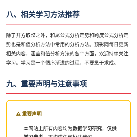
八、相关学习方法推荐
除了开方取整之外，和尾公式分析走势和跨度公式分析走
势也是和值分析方法中常用的分析方法。预彩网每日更新
相关内容，涵盖和值分析方法的各个方面，欢迎持续关注
学习。学习是一个循序渐进的过程，不要急于求成。
九、重要声明与注意事项
⚠️ 重要声明
本网站上所有内容均为
数据学习研究
，
仅供