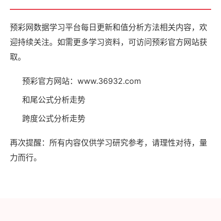
预彩网数据学习平台每日更新和值分析方法相关内容，欢
迎持续关注。如需更多学习资料，可访问预彩官方网站获
取。
预彩官方网站：www.36932.com
和尾公式分析走势
跨度公式分析走势
再次提醒：所有内容仅供学习研究参考，请理性对待，量
力而行。