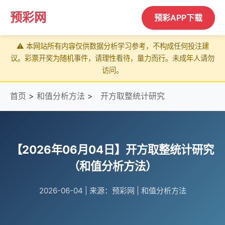
预彩网
预彩APP下载
⚠️ 本网站所有内容仅供数据分析学习参考，不构成任何投注建
议。彩票开奖为随机事件，请理性看待，量力而行。未成年人请勿
访问。
首页
>
和值分析方法
>
开方取整统计研究
【2026年06月04日】开方取整统计研究
（和值分析方法）
2026-06-04
|
来源：预彩网
|
和值分析方法