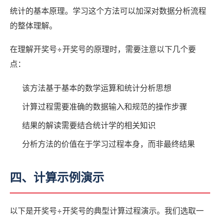
统计的基本原理。学习这个方法可以加深对数据分析流程
的整体理解。
在理解开奖号÷开奖号的原理时，需要注意以下几个要
点：
该方法基于基本的数学运算和统计分析思想
计算过程需要准确的数据输入和规范的操作步骤
结果的解读需要结合统计学的相关知识
分析方法的价值在于学习过程本身，而非最终结果
四、计算示例演示
以下是开奖号÷开奖号的典型计算过程演示。我们选取一