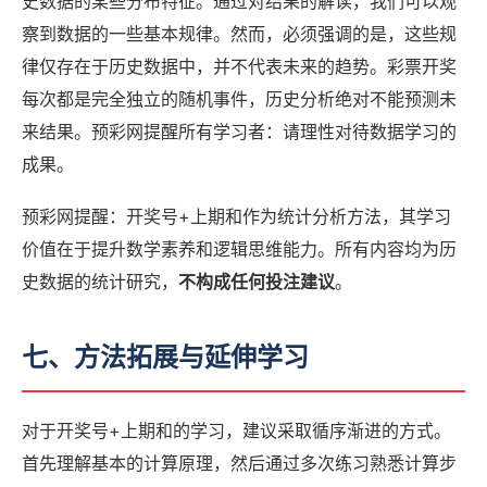
史数据的某些分布特征。通过对结果的解读，我们可以观
察到数据的一些基本规律。然而，必须强调的是，这些规
律仅存在于历史数据中，并不代表未来的趋势。彩票开奖
每次都是完全独立的随机事件，历史分析绝对不能预测未
来结果。预彩网提醒所有学习者：请理性对待数据学习的
成果。
预彩网提醒：开奖号+上期和作为统计分析方法，其学习
价值在于提升数学素养和逻辑思维能力。所有内容均为历
史数据的统计研究，
不构成任何投注建议
。
七、方法拓展与延伸学习
对于开奖号+上期和的学习，建议采取循序渐进的方式。
首先理解基本的计算原理，然后通过多次练习熟悉计算步