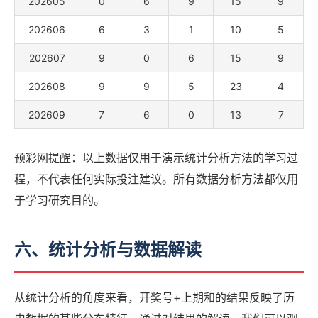
202605
0
6
9
15
9
202606
6
3
1
10
5
202607
9
0
6
15
9
202608
9
9
5
23
4
202609
7
6
0
13
7
预彩网提醒：以上数据仅用于演示统计分析方法的学习过
程，不代表任何实际投注建议。所有数据分析方法都仅用
于学习研究目的。
六、统计分析与数据解读
从统计分析的角度来看，开奖号+上期和的结果反映了历