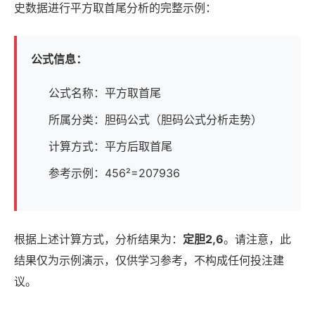
史数据进行平方取首尾分析的完整示例：
公式信息：
公式名称：平方取首尾
所属分类：胆码公式（胆码公式分析走势）
计算方式：平方后取首尾
参考示例：456²=207936
根据上述计算方式，分析结果为：
定胆2,6
。请注意，此
结果仅为示例演示，仅供学习参考，不构成任何投注建
议。