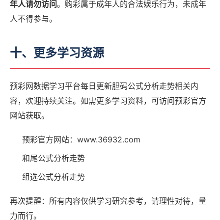
年人请勿访问
。购彩属于成年人的合法娱乐行为，未成年
人不得参与。
十、更多学习资源
预彩网数据学习平台每日更新胆码公式分析走势相关内
容，欢迎持续关注。如需更多学习资料，可访问预彩官方
网站获取。
预彩官方网站：www.36932.com
和尾公式分析走势
组选公式分析走势
再次提醒：所有内容仅供学习研究参考，请理性对待，量
力而行。