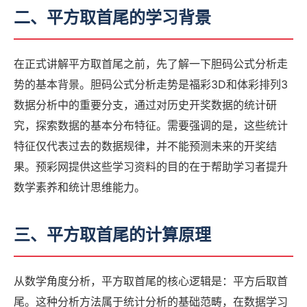
二、平方取首尾的学习背景
在正式讲解平方取首尾之前，先了解一下胆码公式分析走
势的基本背景。胆码公式分析走势是福彩3D和体彩排列3
数据分析中的重要分支，通过对历史开奖数据的统计研
究，探索数据的基本分布特征。需要强调的是，这些统计
特征仅代表过去的数据规律，并不能预测未来的开奖结
果。预彩网提供这些学习资料的目的在于帮助学习者提升
数学素养和统计思维能力。
三、平方取首尾的计算原理
从数学角度分析，平方取首尾的核心逻辑是：平方后取首
尾。这种分析方法属于统计分析的基础范畴，在数据学习