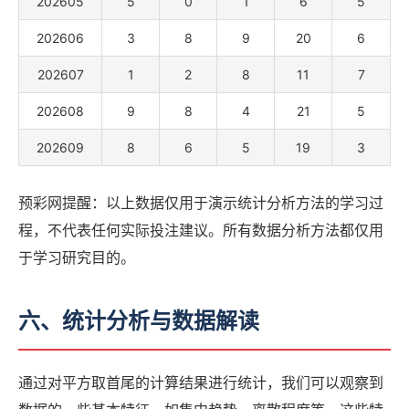
202605
5
0
1
6
5
202606
3
8
9
20
6
202607
1
2
8
11
7
202608
9
8
4
21
5
202609
8
6
5
19
3
预彩网提醒：以上数据仅用于演示统计分析方法的学习过
程，不代表任何实际投注建议。所有数据分析方法都仅用
于学习研究目的。
六、统计分析与数据解读
通过对平方取首尾的计算结果进行统计，我们可以观察到