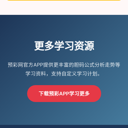
更多学习资源
预彩网官方APP提供更丰富的胆码公式分析走势等
学习资料，支持自定义学习计划。
下载预彩APP学习更多