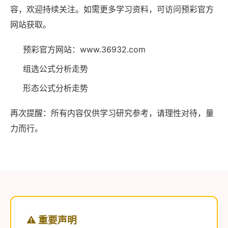
容，欢迎持续关注。如需更多学习资料，可访问预彩官方
网站获取。
预彩官方网站：www.36932.com
组选公式分析走势
形态公式分析走势
再次提醒：所有内容仅供学习研究参考，请理性对待，量
力而行。
⚠️ 重要声明