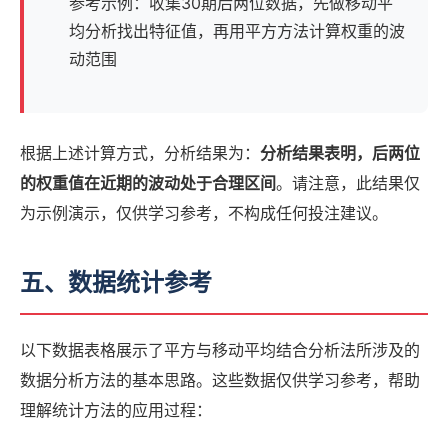
参考示例：收集30期后两位数据，先做移动平
均分析找出特征值，再用平方方法计算权重的波
动范围
根据上述计算方式，分析结果为：
分析结果表明，后两位
的权重值在近期的波动处于合理区间
。请注意，此结果仅
为示例演示，仅供学习参考，不构成任何投注建议。
五、数据统计参考
以下数据表格展示了平方与移动平均结合分析法所涉及的
数据分析方法的基本思路。这些数据仅供学习参考，帮助
理解统计方法的应用过程：