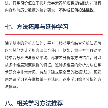
法，其学习价值在于提升数学素养和逻辑思维能力。所有
内容均为历史数据的统计研究，
不构成任何投注建议
。
七、方法拓展与延伸学习
除了基本的分析方法外，平方与移动平均结合分析法还可
以与其他统计分析方法结合使用。例如，将平方与移动平
均结合分析法与移动平均、标准差分析等方法结合，可以
从多个维度观察数据的特征。这种多维度的分析方法在学
术研究中非常常见，有助于建立更全面的数据认知。预彩
网建议学习者在掌握单一方法后，逐步学习综合分析的方
法体系。
八、相关学习方法推荐