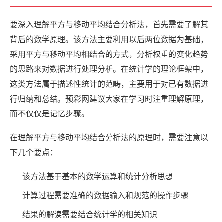
要深入理解平方与移动平均结合分析法，首先需要了解其
背后的数学原理。该方法主要利用以后两位数据为基础，
采用平方与移动平均相结合的方式，分析权重的变化趋势
的思路来对数据进行处理分析。在统计学的理论框架中，
这类方法属于描述性统计的范畴，主要用于对已有数据进
行归纳和总结。预彩网建议大家在学习时注重理解原理，
而不仅仅是记忆步骤。
在理解平方与移动平均结合分析法的原理时，需要注意以
下几个要点：
该方法基于基本的数学运算和统计分析思想
计算过程需要准确的数据输入和规范的操作步骤
结果的解读需要结合统计学的相关知识