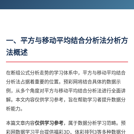
一、平方与移动平均结合分析法分析方
法概述
在断组公式分析走势的学习体系中，平方与移动平均结合
分析法占据着重要的位置。预彩网将结合具体的数据示
例，从多个角度对平方与移动平均结合分析法进行全面讲
解。本文内容仅供学习参考，旨在帮助学习者提升数据分
析能力。
本篇文章内容
仅供学习参考
，属于数据分析学习范畴。预
彩网数据学习平台提供福彩3D、体彩排列3等多种数据分