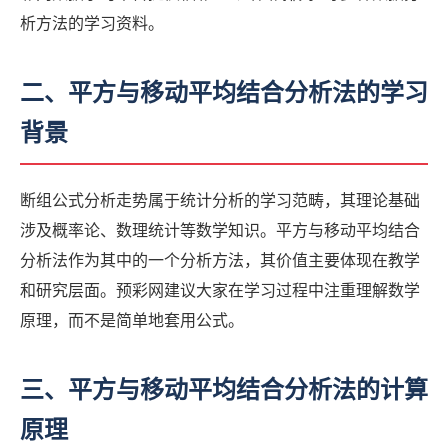
析方法的学习资料。
二、平方与移动平均结合分析法的学习
背景
断组公式分析走势属于统计分析的学习范畴，其理论基础
涉及概率论、数理统计等数学知识。平方与移动平均结合
分析法作为其中的一个分析方法，其价值主要体现在教学
和研究层面。预彩网建议大家在学习过程中注重理解数学
原理，而不是简单地套用公式。
三、平方与移动平均结合分析法的计算
原理