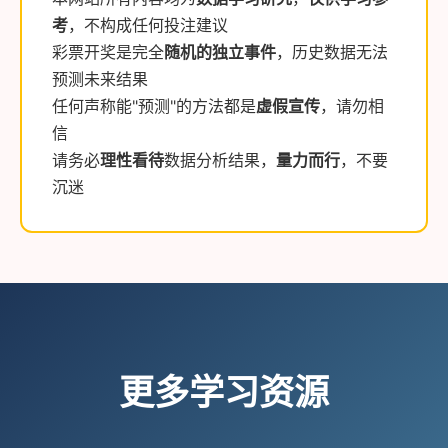
考
，不构成任何投注建议
彩票开奖是完全
随机的独立事件
，历史数据无法
预测未来结果
任何声称能"预测"的方法都是
虚假宣传
，请勿相
信
请务必
理性看待
数据分析结果，
量力而行
，不要
沉迷
更多学习资源