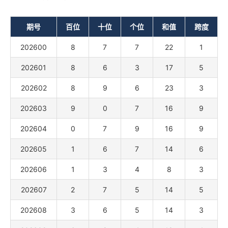
期号
百位
十位
个位
和值
跨度
202600
8
7
7
22
1
202601
8
6
3
17
5
202602
8
9
6
23
3
202603
9
0
7
16
9
202604
0
7
9
16
9
202605
1
6
7
14
6
202606
1
3
4
8
3
202607
2
7
5
14
5
202608
3
6
5
14
3