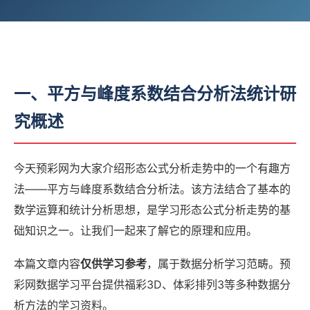
一、平方与峰度系数结合分析法统计研
究概述
今天预彩网为大家介绍形态公式分析走势中的一个有趣方
法——平方与峰度系数结合分析法。该方法结合了基本的
数学运算和统计分析思想，是学习形态公式分析走势的基
础知识之一。让我们一起来了解它的原理和应用。
本篇文章内容
仅供学习参考
，属于数据分析学习范畴。预
彩网数据学习平台提供福彩3D、体彩排列3等多种数据分
析方法的学习资料。