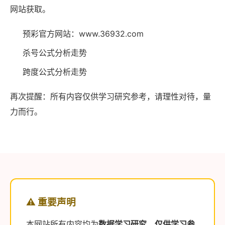
网站获取。
预彩官方网站：www.36932.com
杀号公式分析走势
跨度公式分析走势
再次提醒：所有内容仅供学习研究参考，请理性对待，量
力而行。
⚠️ 重要声明
本网站所有内容均为
数据学习研究
，
仅供学习参