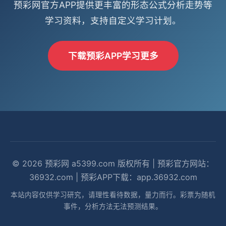
预彩网官方APP提供更丰富的形态公式分析走势等
学习资料，支持自定义学习计划。
下载预彩APP学习更多
© 2026 预彩网 a5399.com 版权所有 | 预彩官方网站：
36932.com | 预彩APP下载：app.36932.com
本站内容仅供学习研究，请理性看待数据，量力而行。彩票为随机
事件，分析方法无法预测结果。