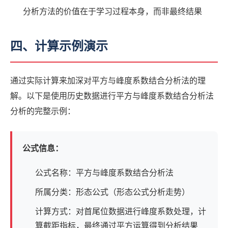
分析方法的价值在于学习过程本身，而非最终结果
四、计算示例演示
通过实际计算来加深对平方与峰度系数结合分析法的理
解。以下是使用历史数据进行平方与峰度系数结合分析法
分析的完整示例：
公式信息：
公式名称：平方与峰度系数结合分析法
所属分类：形态公式（形态公式分析走势）
计算方式：对首尾位数据进行峰度系数处理，计
算截距指标，最终通过平方运算得到分析结果