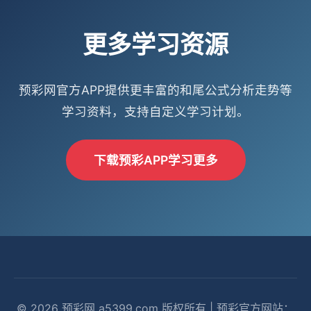
更多学习资源
预彩网官方APP提供更丰富的和尾公式分析走势等
学习资料，支持自定义学习计划。
下载预彩APP学习更多
© 2026 预彩网 a5399.com 版权所有 | 预彩官方网站：