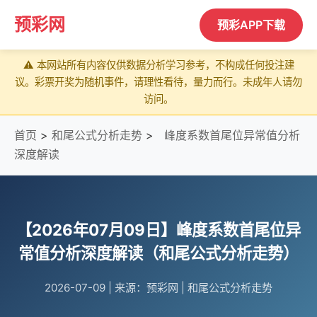
预彩网
预彩APP下载
⚠️ 本网站所有内容仅供数据分析学习参考，不构成任何投注建
议。彩票开奖为随机事件，请理性看待，量力而行。未成年人请勿
访问。
首页
>
和尾公式分析走势
>
峰度系数首尾位异常值分析
深度解读
【2026年07月09日】峰度系数首尾位异
常值分析深度解读（和尾公式分析走势）
2026-07-09
|
来源：预彩网
|
和尾公式分析走势