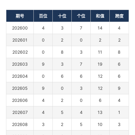
期号
百位
十位
个位
和值
跨度
202600
4
3
7
14
4
202601
0
2
0
2
2
202602
0
8
3
11
8
202603
9
3
7
19
6
202604
0
6
6
12
6
202605
9
0
3
12
9
202606
4
2
0
6
4
202607
4
5
4
13
1
202608
3
2
5
10
3