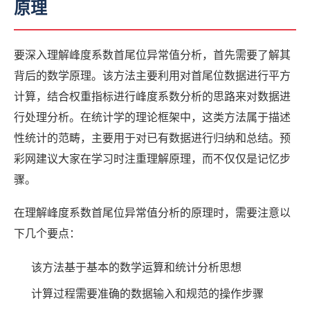
原理
要深入理解峰度系数首尾位异常值分析，首先需要了解其
背后的数学原理。该方法主要利用对首尾位数据进行平方
计算，结合权重指标进行峰度系数分析的思路来对数据进
行处理分析。在统计学的理论框架中，这类方法属于描述
性统计的范畴，主要用于对已有数据进行归纳和总结。预
彩网建议大家在学习时注重理解原理，而不仅仅是记忆步
骤。
在理解峰度系数首尾位异常值分析的原理时，需要注意以
下几个要点：
该方法基于基本的数学运算和统计分析思想
计算过程需要准确的数据输入和规范的操作步骤