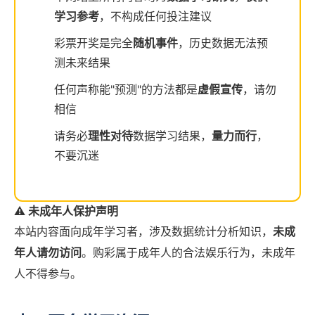
学习参考
，不构成任何投注建议
彩票开奖是完全
随机事件
，历史数据无法预
测未来结果
任何声称能"预测"的方法都是
虚假宣传
，请勿
相信
请务必
理性对待
数据学习结果，
量力而行
，
不要沉迷
⚠️ 未成年人保护声明
本站内容面向成年学习者，涉及数据统计分析知识，
未成
年人请勿访问
。购彩属于成年人的合法娱乐行为，未成年
人不得参与。