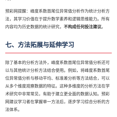
预彩网提醒：峰度系数首尾位异常值分析作为统计分析方
法，其学习价值在于提升数学素养和逻辑思维能力。所有
内容均为历史数据的统计研究，
不构成任何投注建议
。
七、方法拓展与延伸学习
除了基本的分析方法外，峰度系数首尾位异常值分析还可
以与其他统计分析方法结合使用。例如，将峰度系数首尾
位异常值分析与移动平均、标准差分析等方法结合，可以
从多个维度观察数据的特征。这种多维度的分析方法在学
术研究中非常常见，有助于建立更全面的数据认知。预彩
网建议学习者在掌握单一方法后，逐步学习综合分析的方
法体系。