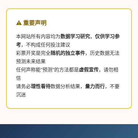
⚠️ 重要声明
本网站所有内容均为
数据学习研究
，
仅供学习参
考
，不构成任何投注建议
彩票开奖是完全
随机的独立事件
，历史数据无法
预测未来结果
任何声称能"预测"的方法都是
虚假宣传
，请勿相
信
请务必
理性看待
数据分析结果，
量力而行
，不要
沉迷