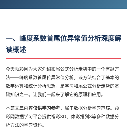
一、峰度系数首尾位异常值分析深度解
读概述
今天预彩网为大家介绍和尾公式分析走势中的一个有趣方
法——峰度系数首尾位异常值分析。该方法结合了基本的
数学运算和统计分析思想，是学习和尾公式分析走势的基
础知识之一。让我们一起来了解它的原理和应用。
本篇文章内容
仅供学习参考
，属于数据分析学习范畴。预
彩网数据学习平台提供福彩3D、体彩排列3等多种数据分
析方法的学习资料。