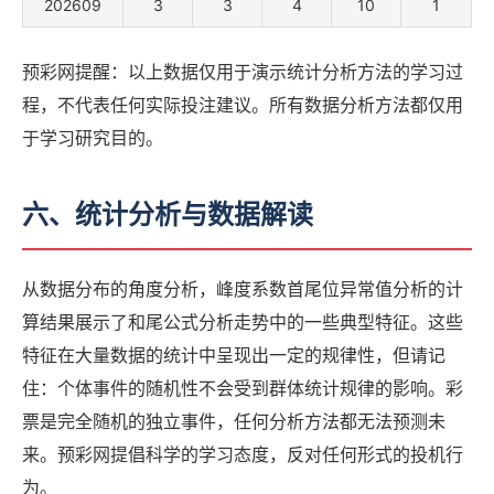
202609
3
3
4
10
1
预彩网提醒：以上数据仅用于演示统计分析方法的学习过
程，不代表任何实际投注建议。所有数据分析方法都仅用
于学习研究目的。
六、统计分析与数据解读
从数据分布的角度分析，峰度系数首尾位异常值分析的计
算结果展示了和尾公式分析走势中的一些典型特征。这些
特征在大量数据的统计中呈现出一定的规律性，但请记
住：个体事件的随机性不会受到群体统计规律的影响。彩
票是完全随机的独立事件，任何分析方法都无法预测未
来。预彩网提倡科学的学习态度，反对任何形式的投机行
为。