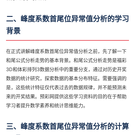
二、峰度系数首尾位异常值分析的学习
背景
在正式讲解峰度系数首尾位异常值分析之前，先了解一下
和尾公式分析走势的基本背景。和尾公式分析走势是福彩
3D和体彩排列3数据分析中的重要分支，通过对历史开奖
数据的统计研究，探索数据的基本分布特征。需要强调的
是，这些统计特征仅代表过去的数据规律，并不能预测未
来的开奖结果。预彩网提供这些学习资料的目的在于帮助
学习者提升数学素养和统计思维能力。
三、峰度系数首尾位异常值分析的计算