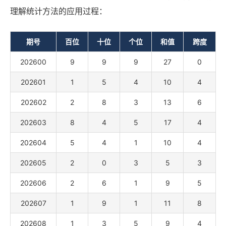
理解统计方法的应用过程：
期号
百位
十位
个位
和值
跨度
202600
9
9
9
27
0
202601
1
5
4
10
4
202602
2
8
3
13
6
202603
8
4
5
17
4
202604
5
4
1
10
4
202605
2
0
3
5
3
202606
2
6
1
9
5
202607
1
9
1
11
8
202608
1
3
5
9
4