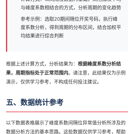
与峰度系数相结合的方式，分析周期的变化趋势
参考示例：选取20期间隔位开奖号码，执行峰
度系数分析，得到周期的分布区间，结合加权平
均结果进行综合判断
根据上述计算方式，分析结果为：
根据峰度系数分析结
果，周期指标处于正常范围内
。请注意，此结果仅为示例
演示，仅供学习参考，不构成任何投注建议。
五、数据统计参考
以下数据表格展示了峰度系数间隔位异常值分析所涉及的
数据分析方法的基本思路。这些数据仅供学习参考，帮助