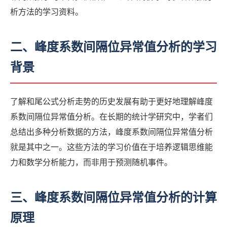
析方法的学习资料。
二、峰度系数间隔位异常值分析的学习
背景
了解和尾公式分析走势的历史发展有助于更好地理解峰度
系数间隔位异常值分析。在长期的统计学研究中，学者们
总结出多种分析数据的方法，峰度系数间隔位异常值分析
就是其中之一。这些方法的学习价值在于培养逻辑思维能
力和数学分析能力，而非用于预测随机事件。
三、峰度系数间隔位异常值分析的计算
原理