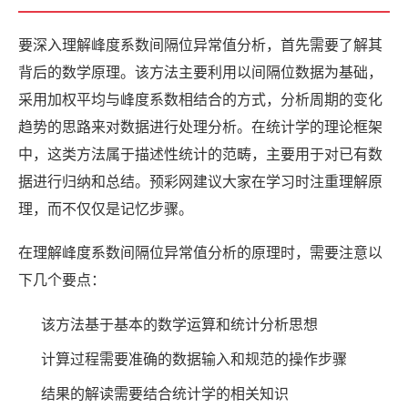
要深入理解峰度系数间隔位异常值分析，首先需要了解其
背后的数学原理。该方法主要利用以间隔位数据为基础，
采用加权平均与峰度系数相结合的方式，分析周期的变化
趋势的思路来对数据进行处理分析。在统计学的理论框架
中，这类方法属于描述性统计的范畴，主要用于对已有数
据进行归纳和总结。预彩网建议大家在学习时注重理解原
理，而不仅仅是记忆步骤。
在理解峰度系数间隔位异常值分析的原理时，需要注意以
下几个要点：
该方法基于基本的数学运算和统计分析思想
计算过程需要准确的数据输入和规范的操作步骤
结果的解读需要结合统计学的相关知识