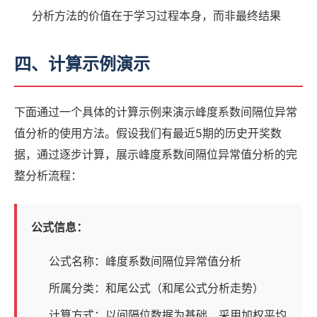
分析方法的价值在于学习过程本身，而非最终结果
四、计算示例演示
下面通过一个具体的计算示例来演示峰度系数间隔位异常
值分析的使用方法。假设我们有最近5期的历史开奖数
据，通过逐步计算，展示峰度系数间隔位异常值分析的完
整分析流程：
公式信息：
公式名称：峰度系数间隔位异常值分析
所属分类：和尾公式（和尾公式分析走势）
计算方式：以间隔位数据为基础，采用加权平均