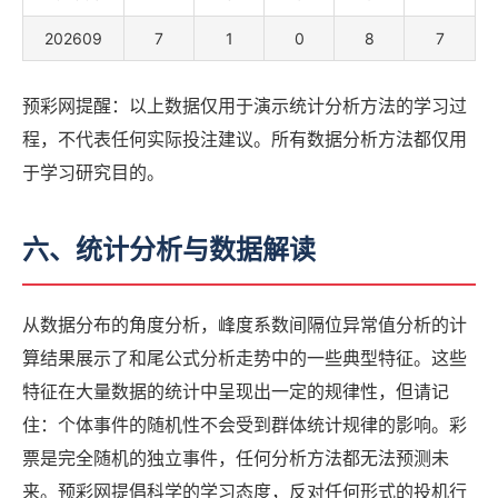
202609
7
1
0
8
7
预彩网提醒：以上数据仅用于演示统计分析方法的学习过
程，不代表任何实际投注建议。所有数据分析方法都仅用
于学习研究目的。
六、统计分析与数据解读
从数据分布的角度分析，峰度系数间隔位异常值分析的计
算结果展示了和尾公式分析走势中的一些典型特征。这些
特征在大量数据的统计中呈现出一定的规律性，但请记
住：个体事件的随机性不会受到群体统计规律的影响。彩
票是完全随机的独立事件，任何分析方法都无法预测未
来。预彩网提倡科学的学习态度，反对任何形式的投机行