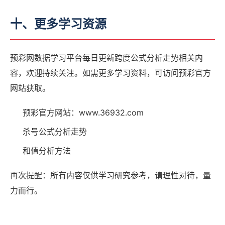
十、更多学习资源
预彩网数据学习平台每日更新跨度公式分析走势相关内
容，欢迎持续关注。如需更多学习资料，可访问预彩官方
网站获取。
预彩官方网站：www.36932.com
杀号公式分析走势
和值分析方法
再次提醒：所有内容仅供学习研究参考，请理性对待，量
力而行。