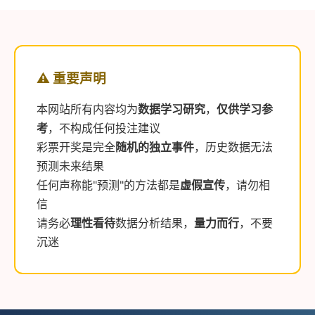
⚠️ 重要声明
本网站所有内容均为
数据学习研究
，
仅供学习参
考
，不构成任何投注建议
彩票开奖是完全
随机的独立事件
，历史数据无法
预测未来结果
任何声称能"预测"的方法都是
虚假宣传
，请勿相
信
请务必
理性看待
数据分析结果，
量力而行
，不要
沉迷