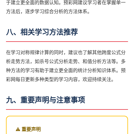
于建立更全面的数据认知。预彩网建议学习者在掌握单一
方法后，逐步学习综合分析的方法体系。
八、相关学习方法推荐
在学习对称规律计算的同时，建议也了解其他跨度公式分
析走势方法，如杀号公式分析走势、和值分析方法等。多
种方法的学习有助于建立更全面的统计分析知识体系。预
彩网每日更新多种类型的学习内容，欢迎持续关注。
九、重要声明与注意事项
⚠️ 重要声明