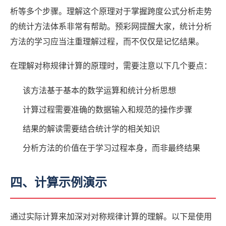
析等多个步骤。理解这个原理对于掌握跨度公式分析走势
的统计方法体系非常有帮助。预彩网提醒大家，统计分析
方法的学习应当注重理解过程，而不仅仅是记忆结果。
在理解对称规律计算的原理时，需要注意以下几个要点：
该方法基于基本的数学运算和统计分析思想
计算过程需要准确的数据输入和规范的操作步骤
结果的解读需要结合统计学的相关知识
分析方法的价值在于学习过程本身，而非最终结果
四、计算示例演示
通过实际计算来加深对对称规律计算的理解。以下是使用