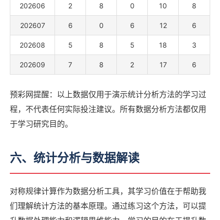
202606
2
8
0
10
8
202607
6
0
6
12
6
202608
5
8
5
18
3
202609
7
8
2
17
6
预彩网提醒：以上数据仅用于演示统计分析方法的学习过
程，不代表任何实际投注建议。所有数据分析方法都仅用
于学习研究目的。
六、统计分析与数据解读
对称规律计算作为数据分析工具，其学习价值在于帮助我
们理解统计方法的基本原理。通过练习这个方法，可以提