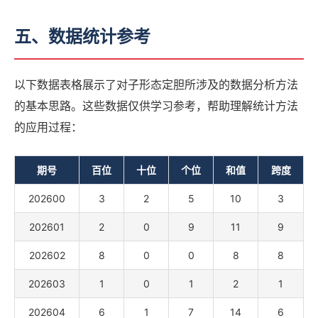
五、数据统计参考
以下数据表格展示了对子形态定胆所涉及的数据分析方法
的基本思路。这些数据仅供学习参考，帮助理解统计方法
的应用过程：
期号
百位
十位
个位
和值
跨度
202600
3
2
5
10
3
202601
2
0
9
11
9
202602
8
0
0
8
8
202603
1
0
1
2
1
202604
6
1
7
14
6