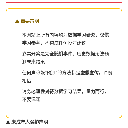
⚠️ 重要声明
本网站上所有内容均为
数据学习研究
，
仅供
学习参考
，不构成任何投注建议
彩票开奖是完全
随机事件
，历史数据无法预
测未来结果
任何声称能"预测"的方法都是
虚假宣传
，请勿
相信
请务必
理性对待
数据学习结果，
量力而行
，
不要沉迷
⚠️ 未成年人保护声明