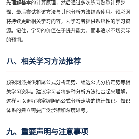
先理解基本的计算原理，然后通过多次练习熟悉计算步
骤，最后尝试将该方法与其他分析方法结合使用。预彩网
将持续更新相关学习内容，为学习者提供系统性的学习资
源。记住，学习的价值在于提升能力，而非追求不切实际
的预期。
八、相关学习方法推荐
预彩网还提供和尾公式分析走势、组选公式分析走势等相
关学习资料。建议学习者将多种分析方法结合起来理解，
这样可以更好地掌握胆码公式分析走势的统计知识。知识
体系的建立需要广泛涉猎和深度思考。
九、重要声明与注意事项