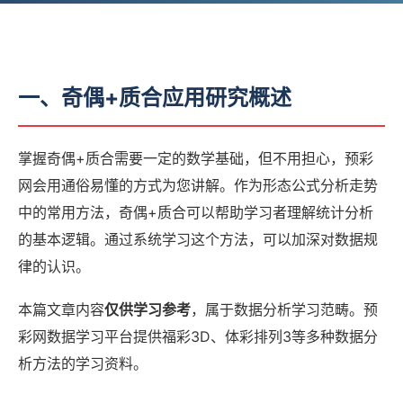
一、奇偶+质合应用研究概述
掌握奇偶+质合需要一定的数学基础，但不用担心，预彩
网会用通俗易懂的方式为您讲解。作为形态公式分析走势
中的常用方法，奇偶+质合可以帮助学习者理解统计分析
的基本逻辑。通过系统学习这个方法，可以加深对数据规
律的认识。
本篇文章内容
仅供学习参考
，属于数据分析学习范畴。预
彩网数据学习平台提供福彩3D、体彩排列3等多种数据分
析方法的学习资料。