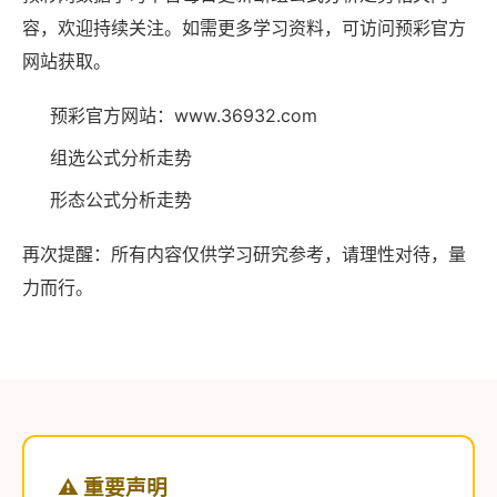
容，欢迎持续关注。如需更多学习资料，可访问预彩官方
网站获取。
预彩官方网站：www.36932.com
组选公式分析走势
形态公式分析走势
再次提醒：所有内容仅供学习研究参考，请理性对待，量
力而行。
⚠️ 重要声明