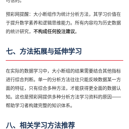
可信的。
预彩网提醒：大小断组作为统计分析方法，其学习价值在
于提升数学素养和逻辑思维能力。所有内容均为历史数据
的统计研究，
不构成任何投注建议
。
七、方法拓展与延伸学习
在实际的数据学习中，大小断组的结果需要结合其他指标
进行综合判断。单一的分析方法往往只能反映数据某一方
面的特征，只有综合多种方法，才能获得更全面的数据认
知。这也是预彩网提供多种分析方法学习资料的原因——
帮助学习者构建完整的知识体系。
八、相关学习方法推荐