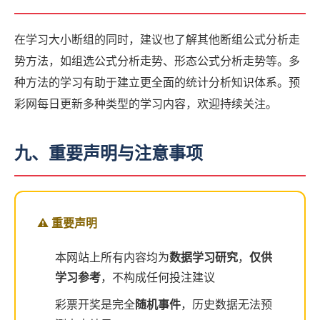
在学习大小断组的同时，建议也了解其他断组公式分析走
势方法，如组选公式分析走势、形态公式分析走势等。多
种方法的学习有助于建立更全面的统计分析知识体系。预
彩网每日更新多种类型的学习内容，欢迎持续关注。
九、重要声明与注意事项
⚠️ 重要声明
本网站上所有内容均为
数据学习研究
，
仅供
学习参考
，不构成任何投注建议
彩票开奖是完全
随机事件
，历史数据无法预