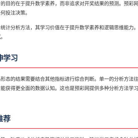
习的目的在于提升数学素养，而非追求对开奖结果的预测。预彩
任何投注决策。
为统计分析方法，其学习价值在于提升数学素养和逻辑思维能力
议
。
伸学习
小形态的结果需要结合其他指标进行综合判断。单一的分析方法
才能获得更全面的数据认知。这也是预彩网提供多种分析方法学
推荐