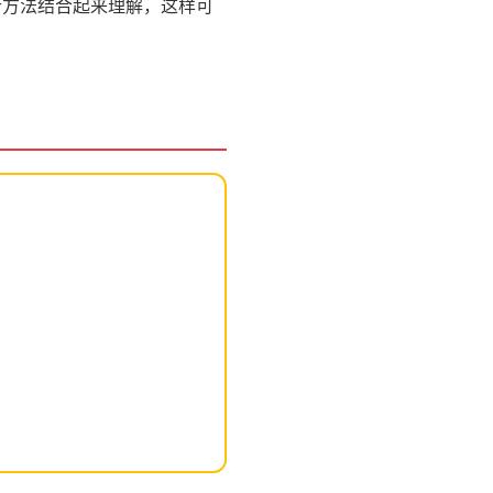
析方法结合起来理解，这样可