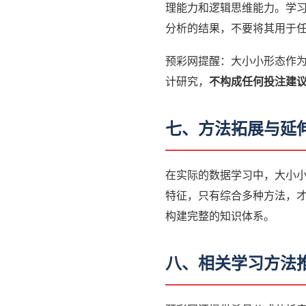
理能力和逻辑思维能力。学
分析的结果，不要将其用于
预彩网提醒：大小小形态作
计研究，
不构成任何投注建
七、方法拓展与延
在实际的数据学习中，大小
特征，只有综合多种方法，
构建完整的知识体系。
八、相关学习方法