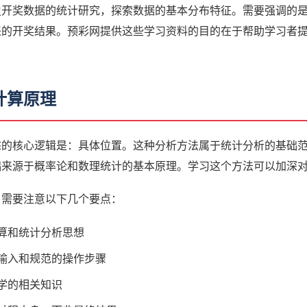
史开奖数据的统计研究，探索数据的基本分布特征。需要强调的
来的开奖结果。预彩网提供这些学习资料的目的在于帮助学习者
计算原理
态的核心逻辑是：具体位置。这种分析方法属于统计分析的基础
础来源于概率论和数理统计的基本原理。学习这个方法可以加深
，需要注意以下几个要点：
算和统计分析思想
输入和规范的操作步骤
学的相关知识