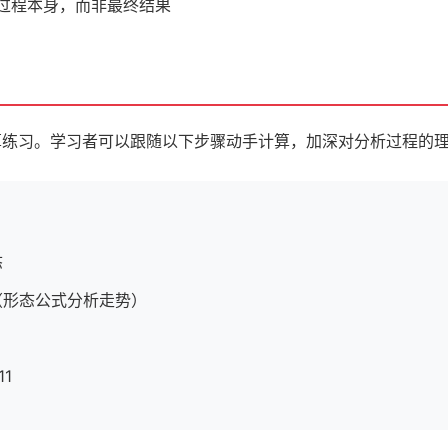
过程本身，而非最终结果
算练习。学习者可以跟随以下步骤动手计算，加深对分析过程的
态
（形态公式分析走势）
11