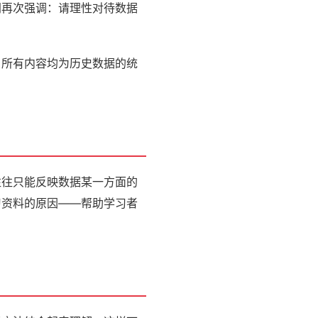
网再次强调：请理性对待数据
。所有内容均为历史数据的统
往往只能反映数据某一方面的
习资料的原因——帮助学习者