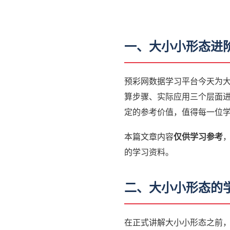
一、大小小形态进
预彩网数据学习平台今天为
算步骤、实际应用三个层面
定的参考价值，值得每一位
本篇文章内容
仅供学习参考
的学习资料。
二、大小小形态的
在正式讲解大小小形态之前，