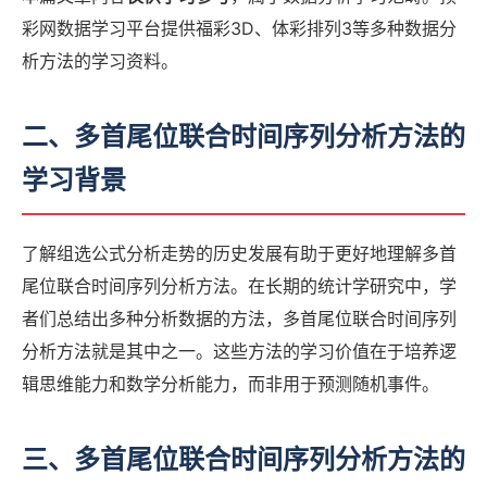
彩网数据学习平台提供福彩3D、体彩排列3等多种数据分
析方法的学习资料。
二、多首尾位联合时间序列分析方法的
学习背景
了解组选公式分析走势的历史发展有助于更好地理解多首
尾位联合时间序列分析方法。在长期的统计学研究中，学
者们总结出多种分析数据的方法，多首尾位联合时间序列
分析方法就是其中之一。这些方法的学习价值在于培养逻
辑思维能力和数学分析能力，而非用于预测随机事件。
三、多首尾位联合时间序列分析方法的