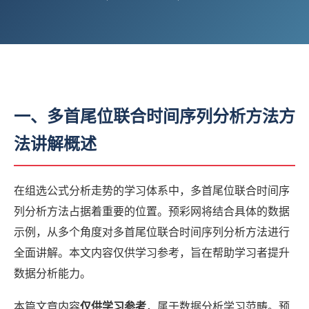
一、多首尾位联合时间序列分析方法方
法讲解概述
在组选公式分析走势的学习体系中，多首尾位联合时间序
列分析方法占据着重要的位置。预彩网将结合具体的数据
示例，从多个角度对多首尾位联合时间序列分析方法进行
全面讲解。本文内容仅供学习参考，旨在帮助学习者提升
数据分析能力。
本篇文章内容
仅供学习参考
，属于数据分析学习范畴。预