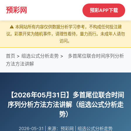
预彩网
预彩APP下载
⚠️ 本网站所有内容仅供数据分析学习参考，不构成任何投注建
议。彩票开奖为随机事件，请理性看待，量力而行。未成年人请勿
访问。
首页
>
组选公式分析走势
>
多首尾位联合时间序列分析
方法方法讲解
【2026年05月31日】多首尾位联合时间
序列分析方法方法讲解（组选公式分析走
势）
2026-05-31
|
来源：预彩网
|
组选公式分析走势