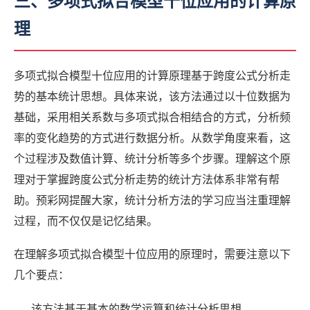
三、多项式拟合模型十位应用的计算原
理
多项式拟合模型十位应用的计算原理基于跨度公式分析走
势的基本统计思想。具体来说，该方法通过以十位数据为
基础，采用相关系数与多项式拟合相结合的方式，分析频
率的变化趋势的方式进行数据分析。从数学角度来看，这
个过程涉及数值计算、统计分析等多个步骤。理解这个原
理对于掌握跨度公式分析走势的统计方法体系非常有帮
助。预彩网提醒大家，统计分析方法的学习应当注重理解
过程，而不仅仅是记忆结果。
在理解多项式拟合模型十位应用的原理时，需要注意以下
几个要点：
该方法基于基本的数学运算和统计分析思想