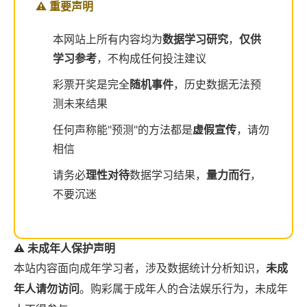
⚠️ 重要声明
本网站上所有内容均为
数据学习研究
，
仅供
学习参考
，不构成任何投注建议
彩票开奖是完全
随机事件
，历史数据无法预
测未来结果
任何声称能"预测"的方法都是
虚假宣传
，请勿
相信
请务必
理性对待
数据学习结果，
量力而行
，
不要沉迷
⚠️ 未成年人保护声明
本站内容面向成年学习者，涉及数据统计分析知识，
未成
年人请勿访问
。购彩属于成年人的合法娱乐行为，未成年