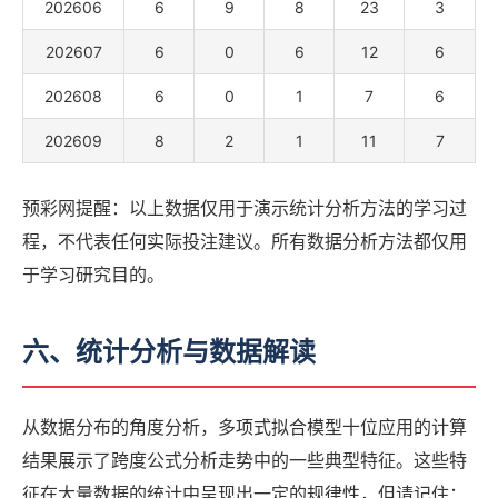
202606
6
9
8
23
3
202607
6
0
6
12
6
202608
6
0
1
7
6
202609
8
2
1
11
7
预彩网提醒：以上数据仅用于演示统计分析方法的学习过
程，不代表任何实际投注建议。所有数据分析方法都仅用
于学习研究目的。
六、统计分析与数据解读
从数据分布的角度分析，多项式拟合模型十位应用的计算
结果展示了跨度公式分析走势中的一些典型特征。这些特
征在大量数据的统计中呈现出一定的规律性，但请记住：