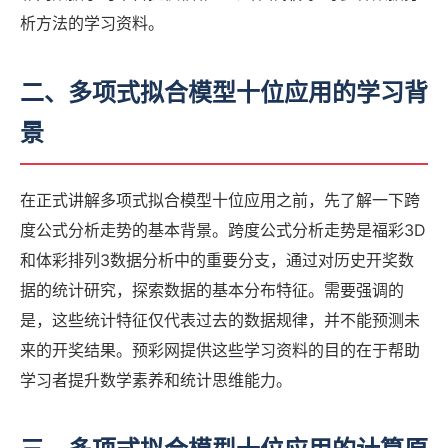
析方法的学习资料。
二、多项式拟合模型十位应用的学习背
景
在正式讲解多项式拟合模型十位应用之前，先了解一下跨
度公式分析走势的基本背景。跨度公式分析走势是福彩3D
和体彩排列3数据分析中的重要分支，通过对历史开奖数
据的统计研究，探索数据的基本分布特征。需要强调的
是，这些统计特征仅代表过去的数据规律，并不能预测未
来的开奖结果。预彩网提供这些学习资料的目的在于帮助
学习者提升数学素养和统计思维能力。