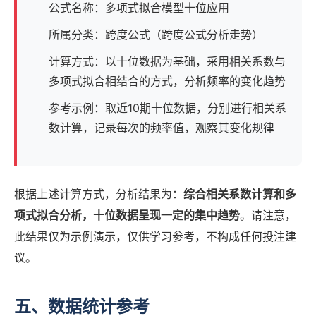
公式名称：多项式拟合模型十位应用
所属分类：跨度公式（跨度公式分析走势）
计算方式：以十位数据为基础，采用相关系数与
多项式拟合相结合的方式，分析频率的变化趋势
参考示例：取近10期十位数据，分别进行相关系
数计算，记录每次的频率值，观察其变化规律
根据上述计算方式，分析结果为：
综合相关系数计算和多
项式拟合分析，十位数据呈现一定的集中趋势
。请注意，
此结果仅为示例演示，仅供学习参考，不构成任何投注建
议。
五、数据统计参考