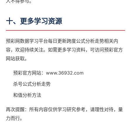
人不得参与。
十、更多学习资源
预彩网数据学习平台每日更新跨度公式分析走势相关内
容，欢迎持续关注。如需更多学习资料，可访问预彩官方
网站获取。
预彩官方网站：www.36932.com
杀号公式分析走势
和值分析方法
再次提醒：所有内容仅供学习研究参考，请理性对待，量
力而行。