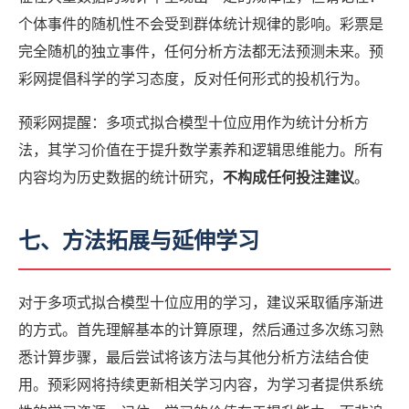
个体事件的随机性不会受到群体统计规律的影响。彩票是
完全随机的独立事件，任何分析方法都无法预测未来。预
彩网提倡科学的学习态度，反对任何形式的投机行为。
预彩网提醒：多项式拟合模型十位应用作为统计分析方
法，其学习价值在于提升数学素养和逻辑思维能力。所有
内容均为历史数据的统计研究，
不构成任何投注建议
。
七、方法拓展与延伸学习
对于多项式拟合模型十位应用的学习，建议采取循序渐进
的方式。首先理解基本的计算原理，然后通过多次练习熟
悉计算步骤，最后尝试将该方法与其他分析方法结合使
用。预彩网将持续更新相关学习内容，为学习者提供系统