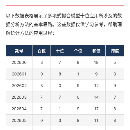
以下数据表格展示了多项式拟合模型十位应用所涉及的数
据分析方法的基本思路。这些数据仅供学习参考，帮助理
解统计方法的应用过程：
期号
百位
十位
个位
和值
跨度
202600
3
7
8
18
5
202601
0
8
1
9
8
202602
3
0
9
12
9
202603
7
7
0
14
7
202604
7
1
9
17
8
202605
0
3
8
11
8