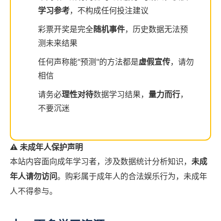
学习参考
，不构成任何投注建议
彩票开奖是完全
随机事件
，历史数据无法预
测未来结果
任何声称能"预测"的方法都是
虚假宣传
，请勿
相信
请务必
理性对待
数据学习结果，
量力而行
，
不要沉迷
⚠️ 未成年人保护声明
本站内容面向成年学习者，涉及数据统计分析知识，
未成
年人请勿访问
。购彩属于成年人的合法娱乐行为，未成年
人不得参与。