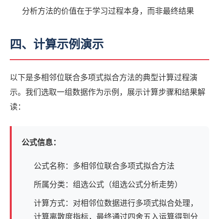
分析方法的价值在于学习过程本身，而非最终结果
四、计算示例演示
以下是多相邻位联合多项式拟合方法的典型计算过程演
示。我们选取一组数据作为示例，展示计算步骤和结果解
读：
公式信息：
公式名称：多相邻位联合多项式拟合方法
所属分类：组选公式（组选公式分析走势）
计算方式：对相邻位数据进行多项式拟合处理，
计算离散度指标，最终通过四舍五入运算得到分