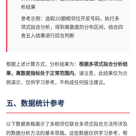
析结果
参考示例：选取20期相邻位开奖号码，执行多
项式拟合分析，得到离散度的分布区间，结合四
舍五入结果进行综合判断
根据上述计算方式，分析结果为：
根据多项式拟合分析结
果，离散度指标处于正常范围内
。请注意，此结果仅为示
例演示，仅供学习参考，不构成任何投注建议。
五、数据统计参考
以下数据表格展示了多相邻位联合多项式拟合方法所涉及
的数据分析方法的基本思路。这些数据仅供学习参考，帮