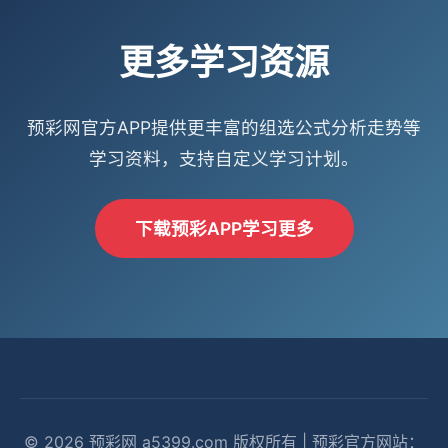
更多学习资源
预彩网官方APP提供更丰富的组选公式分析走势等
学习资料，支持自定义学习计划。
下载预彩APP学习更多
© 2026 预彩网 a5399.com 版权所有 | 预彩官方网站：