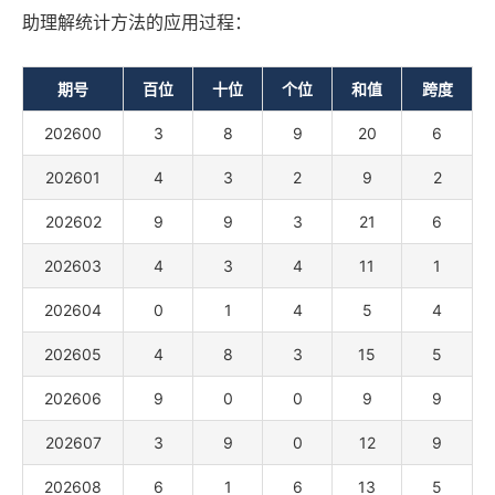
助理解统计方法的应用过程：
期号
百位
十位
个位
和值
跨度
202600
3
8
9
20
6
202601
4
3
2
9
2
202602
9
9
3
21
6
202603
4
3
4
11
1
202604
0
1
4
5
4
202605
4
8
3
15
5
202606
9
0
0
9
9
202607
3
9
0
12
9
202608
6
1
6
13
5