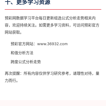
十、更多学习资源
预彩网数据学习平台每日更新组选公式分析走势相关内
容，欢迎持续关注。如需更多学习资料，可访问预彩官方
网站获取。
预彩官方网站：www.36932.com
和值分析方法
跨度公式分析走势
再次提醒：所有内容仅供学习研究参考，请理性对待，量
力而行。