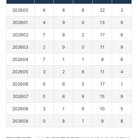
202600
6
8
8
22
2
202601
4
9
0
13
9
202602
7
8
2
17
6
202603
2
9
0
11
9
202604
7
1
1
9
6
202605
3
2
6
11
4
202606
6
6
5
17
1
202607
0
6
9
15
9
202608
3
1
6
10
5
202609
0
8
1
9
8