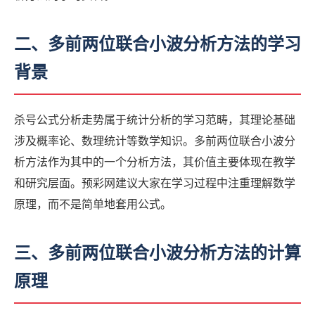
二、多前两位联合小波分析方法的学习
背景
杀号公式分析走势属于统计分析的学习范畴，其理论基础
涉及概率论、数理统计等数学知识。多前两位联合小波分
析方法作为其中的一个分析方法，其价值主要体现在教学
和研究层面。预彩网建议大家在学习过程中注重理解数学
原理，而不是简单地套用公式。
三、多前两位联合小波分析方法的计算
原理