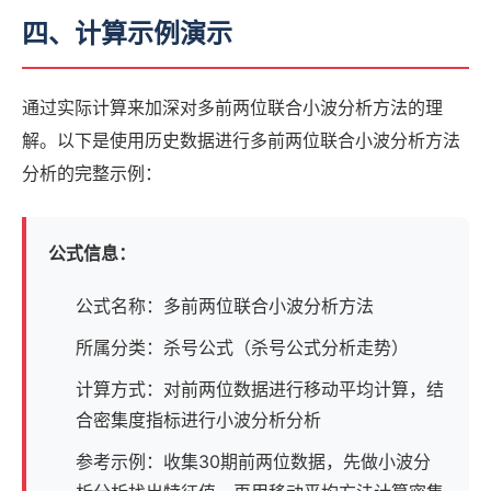
四、计算示例演示
通过实际计算来加深对多前两位联合小波分析方法的理
解。以下是使用历史数据进行多前两位联合小波分析方法
分析的完整示例：
公式信息：
公式名称：多前两位联合小波分析方法
所属分类：杀号公式（杀号公式分析走势）
计算方式：对前两位数据进行移动平均计算，结
合密集度指标进行小波分析分析
参考示例：收集30期前两位数据，先做小波分