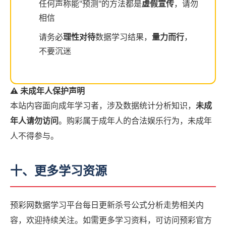
任何声称能"预测"的方法都是
虚假宣传
，请勿
相信
请务必
理性对待
数据学习结果，
量力而行
，
不要沉迷
⚠️ 未成年人保护声明
本站内容面向成年学习者，涉及数据统计分析知识，
未成
年人请勿访问
。购彩属于成年人的合法娱乐行为，未成年
人不得参与。
十、更多学习资源
预彩网数据学习平台每日更新杀号公式分析走势相关内
容，欢迎持续关注。如需更多学习资料，可访问预彩官方