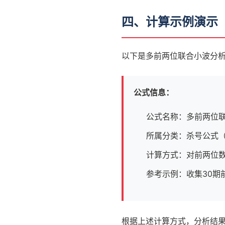
四、计算示例演示
以下是多前两位联合小波分
公式信息：
公式名称：多前两位
所属分类：杀号公式
计算方式：对前两位
参考示例：收集30
根据上述计算方式，分析结