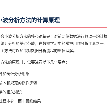
小波分析方法的计算原理
联合小波分析方法的核心逻辑是：对前两位数据进行移动平均计
于统计分析的基础范畴，在数据学习中经常被用作分析工具之一
这个方法可以加深对数据分析流程的整体理解。
析方法的原理时，需要注意以下几个要点：
算和统计分析思想
输入和规范的操作步骤
学的相关知识
过程本身，而非最终结果