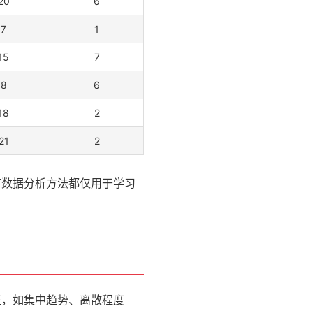
20
6
7
1
15
7
8
6
18
2
21
2
有数据分析方法都仅用于学习
征，如集中趋势、离散程度