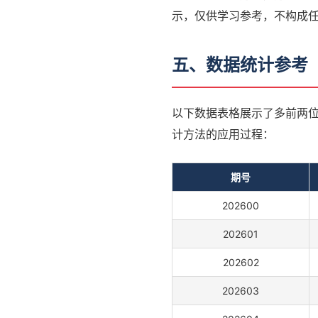
示，仅供学习参考，不构成
五、数据统计参考
以下数据表格展示了多前两
计方法的应用过程：
期号
202600
202601
202602
202603