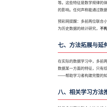
等。这些特征是数学规律的
的影响。任何声称能通过数
预彩网提醒：多前两位联合
为历史数据的统计研究，
不
七、方法拓展与延
在实际的数据学习中，多前
数据某一方面的特征，只有
——帮助学习者构建完整的
八、相关学习方法