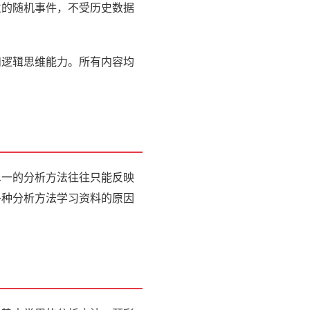
立的随机事件，不受历史数据
和逻辑思维能力。所有内容均
单一的分析方法往往只能反映
多种分析方法学习资料的原因