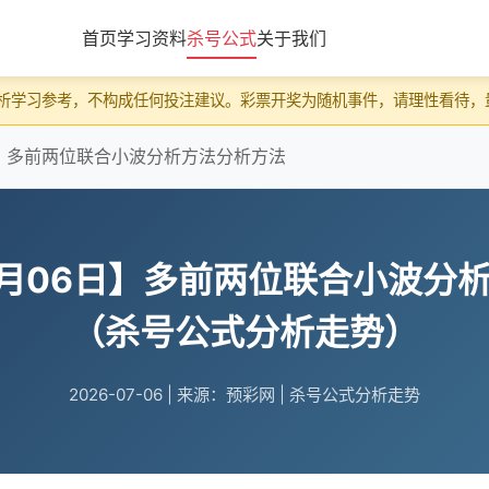
首页
学习资料
杀号公式
关于我们
分析学习参考，不构成任何投注建议。彩票开奖为随机事件，请理性看待
多前两位联合小波分析方法分析方法
07月06日】多前两位联合小波分
（杀号公式分析走势）
2026-07-06
|
来源：预彩网
|
杀号公式分析走势