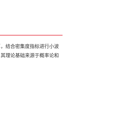
算，结合密集度指标进行小波
。其理论基础来源于概率论和