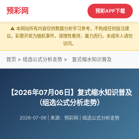
预彩网
预彩APP下载
⚠️ 本网站所有内容仅供数据分析学习参考，不构成任何投注建
议。彩票开奖为随机事件，请理性看待，量力而行。未成年人请勿
访问。
首页
>
组选公式分析走势
>
复式缩水知识普及
【2026年07月06日】复式缩水知识普及
（组选公式分析走势）
2026-07-06
|
来源：预彩网
|
组选公式分析走势