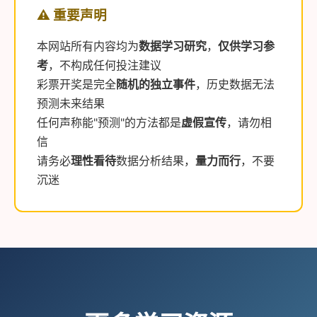
⚠️ 重要声明
本网站所有内容均为
数据学习研究
，
仅供学习参
考
，不构成任何投注建议
彩票开奖是完全
随机的独立事件
，历史数据无法
预测未来结果
任何声称能"预测"的方法都是
虚假宣传
，请勿相
信
请务必
理性看待
数据分析结果，
量力而行
，不要
沉迷