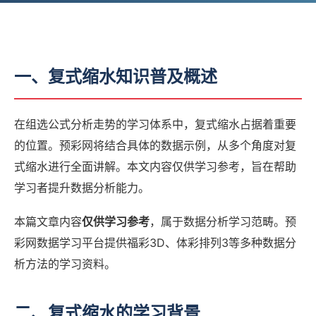
一、复式缩水知识普及概述
在组选公式分析走势的学习体系中，复式缩水占据着重要
的位置。预彩网将结合具体的数据示例，从多个角度对复
式缩水进行全面讲解。本文内容仅供学习参考，旨在帮助
学习者提升数据分析能力。
本篇文章内容
仅供学习参考
，属于数据分析学习范畴。预
彩网数据学习平台提供福彩3D、体彩排列3等多种数据分
析方法的学习资料。
二、复式缩水的学习背景