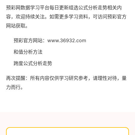
预彩网数据学习平台每日更新组选公式分析走势相关内
容，欢迎持续关注。如需更多学习资料，可访问预彩官方
网站获取。
预彩官方网站：www.36932.com
和值分析方法
跨度公式分析走势
再次提醒：所有内容仅供学习研究参考，请理性对待，量
力而行。