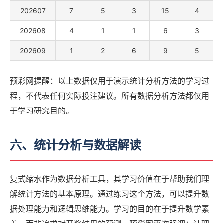
202607
7
5
3
15
4
202608
4
1
1
6
3
202609
1
2
6
9
5
预彩网提醒：以上数据仅用于演示统计分析方法的学习过
程，不代表任何实际投注建议。所有数据分析方法都仅用
于学习研究目的。
六、统计分析与数据解读
复式缩水作为数据分析工具，其学习价值在于帮助我们理
解统计方法的基本原理。通过练习这个方法，可以提升数
据处理能力和逻辑思维能力。学习的目的在于提升数学素