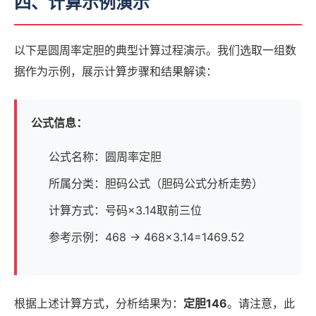
四、计算示例演示
以下是圆周率定胆的典型计算过程演示。我们选取一组数
据作为示例，展示计算步骤和结果解读：
公式信息：
公式名称：圆周率定胆
所属分类：胆码公式（胆码公式分析走势）
计算方式：号码×3.14取前三位
参考示例：468 → 468×3.14=1469.52
根据上述计算方式，分析结果为：
定胆146
。请注意，此