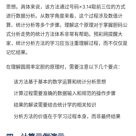
思想。具体来说，该方法通过号码×3.14取前三位的方式
进行数据分析。从数学角度来看，这个过程涉及数值计
算、统计分析等多个步骤。理解这个原理对于掌握胆码公
式分析走势的统计方法体系非常有帮助。预彩网提醒大
家，统计分析方法的学习应当注重理解过程，而不仅仅是
记忆结果。
在理解圆周率定胆的原理时，需要注意以下几个要点：
该方法基于基本的数学运算和统计分析思想
计算过程需要准确的数据输入和规范的操作步骤
结果的解读需要结合统计学的相关知识
分析方法的价值在于学习过程本身，而非最终结果