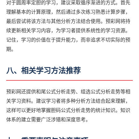
对于圆周率定胆的学习，建议采取循序渐进的方式。首先
理解基本的计算原理，然后通过多次练习熟悉计算步骤，
最后尝试将该方法与其他分析方法结合使用。预彩网将持
续更新相关学习内容，为学习者提供系统性的学习资源。
记住，学习的价值在于提升能力，而非追求不切实际的预
期。
八、相关学习方法推荐
预彩网还提供和尾公式分析走势、组选公式分析走势等相
关学习资料。建议学习者将多种分析方法结合起来理解，
这样可以更好地掌握胆码公式分析走势的统计知识。知识
体系的建立需要广泛涉猎和深度思考。