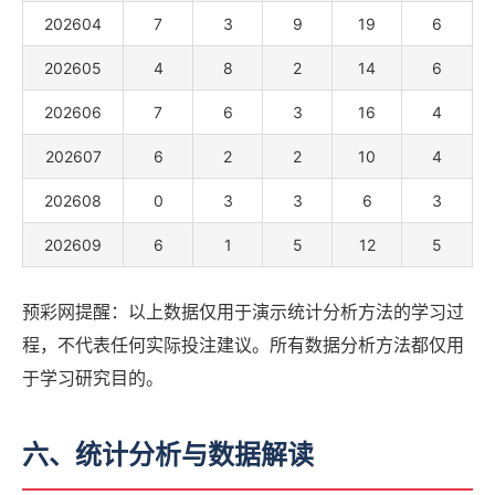
202604
7
3
9
19
6
202605
4
8
2
14
6
202606
7
6
3
16
4
202607
6
2
2
10
4
202608
0
3
3
6
3
202609
6
1
5
12
5
预彩网提醒：以上数据仅用于演示统计分析方法的学习过
程，不代表任何实际投注建议。所有数据分析方法都仅用
于学习研究目的。
六、统计分析与数据解读