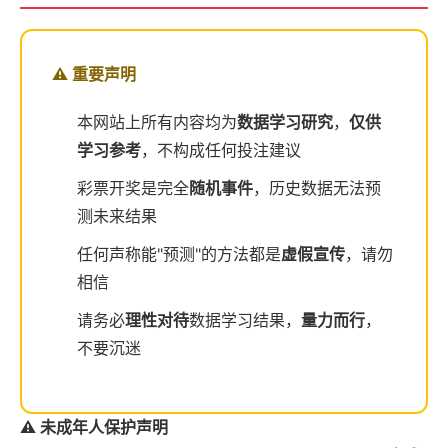
⚠️ 重要声明
本网站上所有内容均为
数据学习研究
，
仅供
学习参考
，不构成任何投注建议
彩票开奖是完全
随机事件
，历史数据无法预
测未来结果
任何声称能"预测"的方法都是
虚假宣传
，请勿
相信
请务必
理性对待
数据学习结果，
量力而行
，
不要沉迷
⚠️ 未成年人保护声明