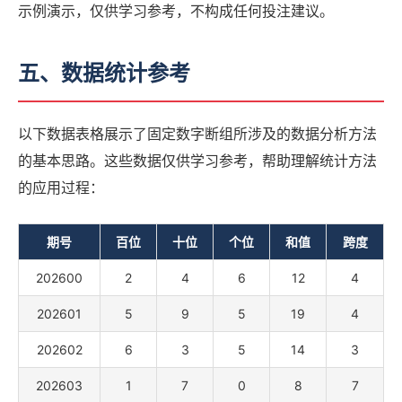
示例演示，仅供学习参考，不构成任何投注建议。
五、数据统计参考
以下数据表格展示了固定数字断组所涉及的数据分析方法
的基本思路。这些数据仅供学习参考，帮助理解统计方法
的应用过程：
期号
百位
十位
个位
和值
跨度
202600
2
4
6
12
4
202601
5
9
5
19
4
202602
6
3
5
14
3
202603
1
7
0
8
7