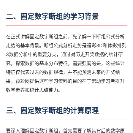
二、固定数字断组的学习背景
在正式讲解固定数字断组之前，先了解一下断组公式分析
走势的基本背景。断组公式分析走势是福彩3D和体彩排列
3数据分析中的重要分支，通过对历史开奖数据的统计研
究，探索数据的基本分布特征。需要强调的是，这些统计
特征仅代表过去的数据规律，并不能预测未来的开奖结
果。预彩网提供这些学习资料的目的在于帮助学习者提升
数学素养和统计思维能力。
三、固定数字断组的计算原理
要深入理解固定数字断组，首先需要了解其背后的数学原