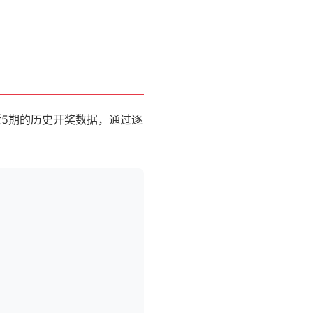
5期的历史开奖数据，通过逐