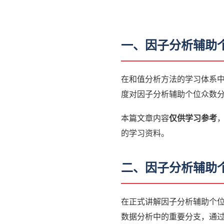
一、因子分析辅助
在和值分析方法的学习体系
度对因子分析辅助个位众数
本篇文章内容
仅供学习参考
的学习资料。
二、因子分析辅助
在正式讲解因子分析辅助个位
数据分析中的重要分支，通