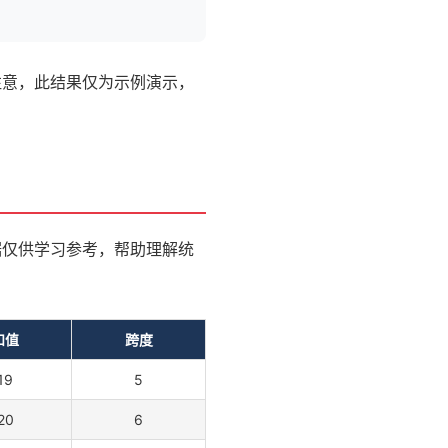
注意，此结果仅为示例演示，
据仅供学习参考，帮助理解统
和值
跨度
19
5
20
6