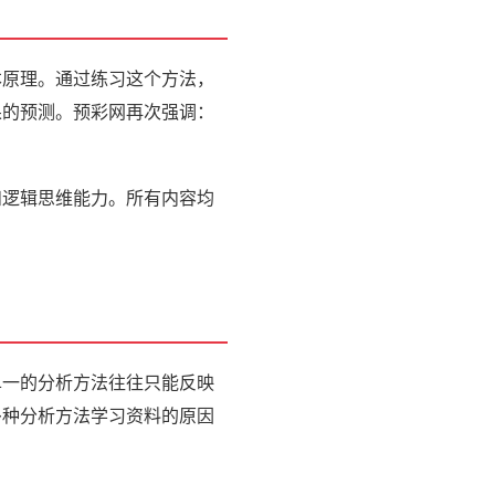
本原理。通过练习这个方法，
果的预测。预彩网再次强调：
和逻辑思维能力。所有内容均
单一的分析方法往往只能反映
多种分析方法学习资料的原因