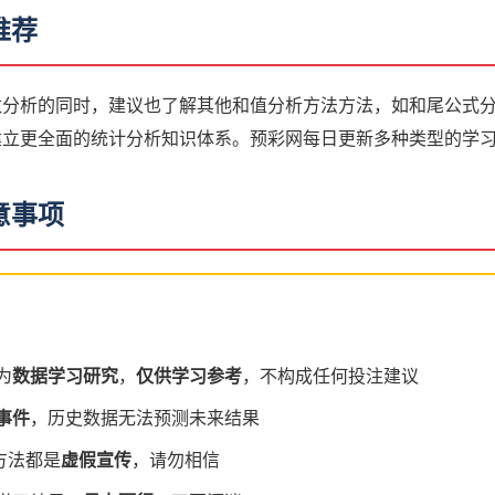
推荐
数分析的同时，建议也了解其他和值分析方法方法，如和尾公式
建立更全面的统计分析知识体系。预彩网每日更新多种类型的学
意事项
为
数据学习研究
，
仅供学习参考
，不构成任何投注建议
事件
，历史数据无法预测未来结果
方法都是
虚假宣传
，请勿相信