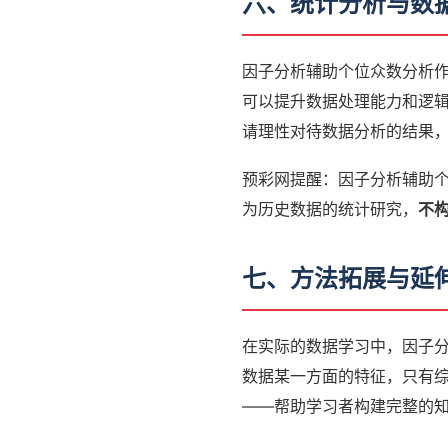
六、统计分析与数
因子分析辅助个位众数分析
可以提升数据处理能力和逻
请理性对待数据分析的结果
预彩网提醒：因子分析辅助
为历史数据的统计研究，
不
七、方法拓展与延
在实际的数据学习中，因子
数据某一方面的特征，只有
——帮助学习者构建完整的