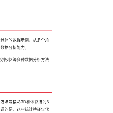
合具体的数据示例，从多个角
升数据分析能力。
彩排列3等多种数据分析方法
方法是福彩3D和体彩排列3
强调的是，这些统计特征仅代