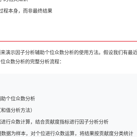
过程本身，而非最终结果
例来演示因子分析辅助个位众数分析的使用方法。假设我们有最近
个位众数分析的完整分析流程：
辅助个位众数分析
（和值分析方法）
据进行众数计算，结合贡献度指标进行因子分析分析
期数据为样本，对个位进行众数运算，将结果按贡献度分类统计