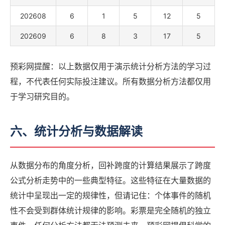
202608
6
1
5
12
5
202609
6
8
3
17
5
预彩网提醒：以上数据仅用于演示统计分析方法的学习过
程，不代表任何实际投注建议。所有数据分析方法都仅用
于学习研究目的。
六、统计分析与数据解读
从数据分布的角度分析，回补跨度的计算结果展示了跨度
公式分析走势中的一些典型特征。这些特征在大量数据的
统计中呈现出一定的规律性，但请记住：个体事件的随机
性不会受到群体统计规律的影响。彩票是完全随机的独立