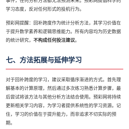
事件，任何分析方法都无法预测未来。预彩网提倡科学的
学习态度，反对任何形式的投机行为。
预彩网提醒：回补跨度作为统计分析方法，其学习价值在
于提升数学素养和逻辑思维能力。所有内容均为历史数据
的统计研究，
不构成任何投注建议
。
七、方法拓展与延伸学习
对于回补跨度的学习，建议采取循序渐进的方式。首先理
解基本的计算原理，然后通过多次练习熟悉计算步骤，最
后尝试将该方法与其他分析方法结合使用。预彩网将持续
更新相关学习内容，为学习者提供系统性的学习资源。记
住，学习的价值在于提升能力，而非追求不切实际的预
期。