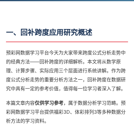
一、回补跨度应用研究概述
预彩网数据学习平台今天为大家带来跨度公式分析走势中
的经典方法——回补跨度的详细解析。本文将从数学原
理、计算步骤、实际应用三个层面进行系统讲解。作为跨
度公式分析走势的重要分析方法之一，回补跨度在数据研
究中具有一定的参考价值，值得每一位学习者深入了解。
本篇文章内容
仅供学习参考
，属于数据分析学习范畴。预
彩网数据学习平台提供福彩3D、体彩排列3等多种数据分
析方法的学习资料。