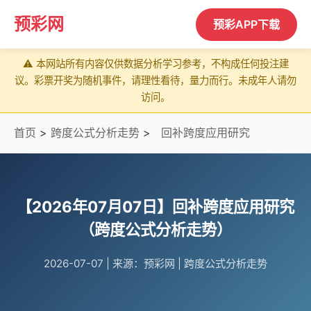
预彩网
预彩APP下载
⚠️ 本网站所有内容仅供数据分析学习参考，不构成任何投注建
议。彩票开奖为随机事件，请理性看待，量力而行。未成年人请勿
访问。
首页
>
跨度公式分析走势
>
回补跨度应用研究
【2026年07月07日】回补跨度应用研究
（跨度公式分析走势）
2026-07-07
|
来源：预彩网
|
跨度公式分析走势