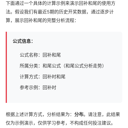
下面通过一个具体的计算示例来演示回补和尾的使用方
法。假设我们有最近5期的历史开奖数据，通过逐步计
算，展示回补和尾的完整分析流程：
公式信息：
公式名称：回补和尾
所属分类：和尾公式（和尾公式分析走势）
计算方式：回补时和尾
参考示例：回补时
根据上述计算方式，分析结果为：
分布
。请注意，此结果
仅为示例演示，仅供学习参考，不构成任何投注建议。