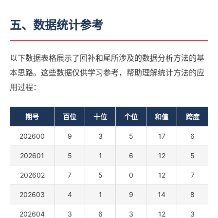
五、数据统计参考
以下数据表格展示了回补和尾所涉及的数据分析方法的基
本思路。这些数据仅供学习参考，帮助理解统计方法的应
用过程：
期号
百位
十位
个位
和值
跨度
202600
9
3
5
17
6
202601
5
1
6
12
5
202602
7
5
0
12
7
202603
4
1
9
14
8
202604
3
6
3
12
3