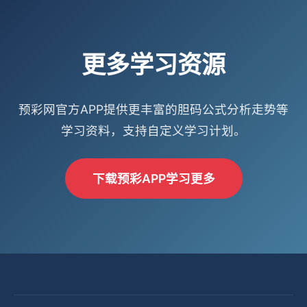
更多学习资源
预彩网官方APP提供更丰富的胆码公式分析走势等
学习资料，支持自定义学习计划。
下载预彩APP学习更多