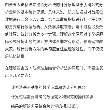
四舍五入与标准差结合分析法的计算原理基于胆码公式分
析走势的基本统计思想。具体来说，该方法通过对首尾位
数据进行四舍五入计算，结合离散度指标进行标准差分析
的方式进行数据分析。从数学角度来看，这个过程涉及数
值计算、统计分析等多个步骤。理解这个原理对于掌握胆
码公式分析走势的统计方法体系非常有帮助。预彩网提醒
大家，统计分析方法的学习应当注重理解过程，而不仅仅
是记忆结果。
在理解四舍五入与标准差结合分析法的原理时，需要注意
以下几个要点：
该方法基于基本的数学运算和统计分析思想
计算过程需要准确的数据输入和规范的操作步骤
结果的解读需要结合统计学的相关知识