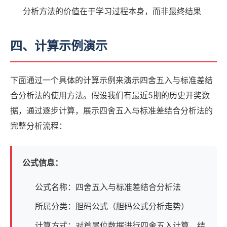
分析方法的价值在于学习过程本身，而非最终结果
四、计算示例演示
下面通过一个具体的计算示例来演示四舍五入与标准差结
合分析法的使用方法。假设我们有最近5期的历史开奖数
据，通过逐步计算，展示四舍五入与标准差结合分析法的
完整分析流程：
公式信息：
公式名称：四舍五入与标准差结合分析法
所属分类：胆码公式（胆码公式分析走势）
计算方式：对首尾位数据进行四舍五入计算，结