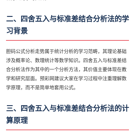
二、四舍五入与标准差结合分析法的学
习背景
胆码公式分析走势属于统计分析的学习范畴，其理论基础
涉及概率论、数理统计等数学知识。四舍五入与标准差结
合分析法作为其中的一个分析方法，其价值主要体现在教
学和研究层面。预彩网建议大家在学习过程中注重理解数
学原理，而不是简单地套用公式。
三、四舍五入与标准差结合分析法的计
算原理