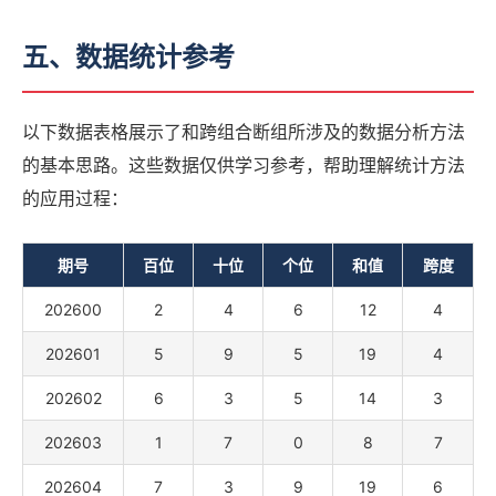
五、数据统计参考
以下数据表格展示了和跨组合断组所涉及的数据分析方法
的基本思路。这些数据仅供学习参考，帮助理解统计方法
的应用过程：
期号
百位
十位
个位
和值
跨度
202600
2
4
6
12
4
202601
5
9
5
19
4
202602
6
3
5
14
3
202603
1
7
0
8
7
202604
7
3
9
19
6