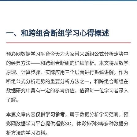
一、和跨组合断组学习心得概述
预彩网数据学习平台今天为大家带来断组公式分析走势中
的经典方法——和跨组合断组的详细解析。本文将从数学
原理、计算步骤、实际应用三个层面进行系统讲解。作为
断组公式分析走势的重要分析方法之一，和跨组合断组在
数据研究中具有一定的参考价值，值得每一位学习者深入
了解。
本篇文章内容
仅供学习参考
，属于数据分析学习范畴。预
彩网数据学习平台提供福彩3D、体彩排列3等多种数据分
析方法的学习资料。