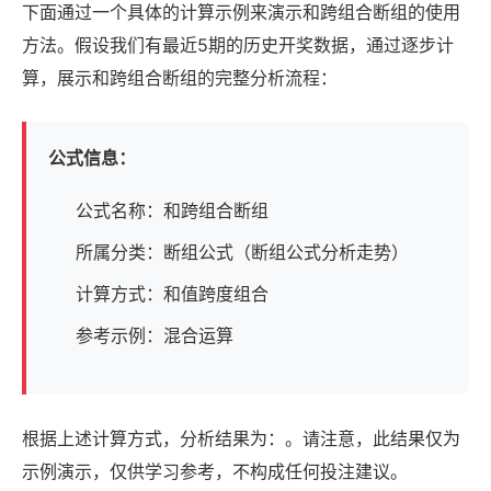
下面通过一个具体的计算示例来演示和跨组合断组的使用
方法。假设我们有最近5期的历史开奖数据，通过逐步计
算，展示和跨组合断组的完整分析流程：
公式信息：
公式名称：和跨组合断组
所属分类：断组公式（断组公式分析走势）
计算方式：和值跨度组合
参考示例：混合运算
根据上述计算方式，分析结果为：
。请注意，此结果仅为
示例演示，仅供学习参考，不构成任何投注建议。