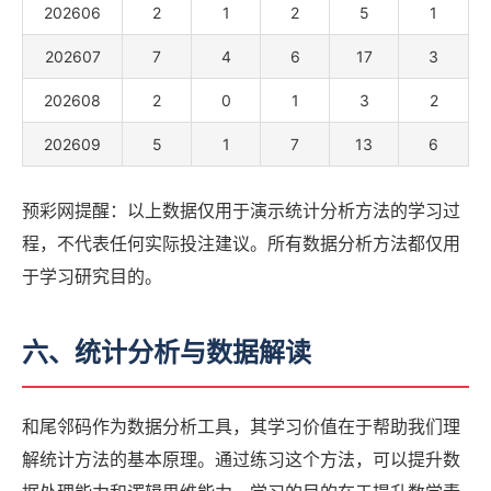
202606
2
1
2
5
1
202607
7
4
6
17
3
202608
2
0
1
3
2
202609
5
1
7
13
6
预彩网提醒：以上数据仅用于演示统计分析方法的学习过
程，不代表任何实际投注建议。所有数据分析方法都仅用
于学习研究目的。
六、统计分析与数据解读
和尾邻码作为数据分析工具，其学习价值在于帮助我们理
解统计方法的基本原理。通过练习这个方法，可以提升数