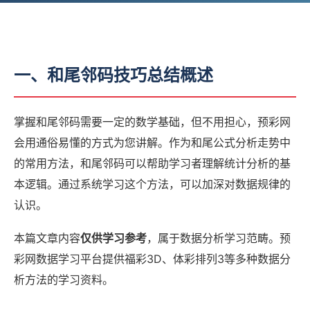
一、和尾邻码技巧总结概述
掌握和尾邻码需要一定的数学基础，但不用担心，预彩网
会用通俗易懂的方式为您讲解。作为和尾公式分析走势中
的常用方法，和尾邻码可以帮助学习者理解统计分析的基
本逻辑。通过系统学习这个方法，可以加深对数据规律的
认识。
本篇文章内容
仅供学习参考
，属于数据分析学习范畴。预
彩网数据学习平台提供福彩3D、体彩排列3等多种数据分
析方法的学习资料。