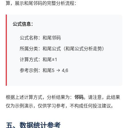
算，展示和尾邻码的完整分析流程：
公式信息：
公式名称：和尾邻码
所属分类：和尾公式（和尾公式分析走势）
计算方式：和尾±1
参考示例：和尾5 → 4,6
根据上述计算方式，分析结果为：
邻码
。请注意，此结果
仅为示例演示，仅供学习参考，不构成任何投注建议。
五、数据统计参考