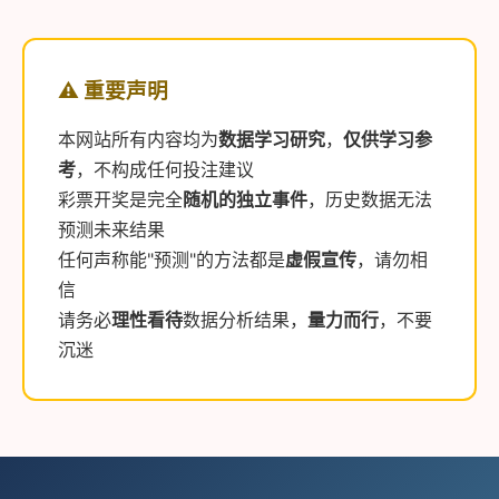
⚠️ 重要声明
本网站所有内容均为
数据学习研究
，
仅供学习参
考
，不构成任何投注建议
彩票开奖是完全
随机的独立事件
，历史数据无法
预测未来结果
任何声称能"预测"的方法都是
虚假宣传
，请勿相
信
请务必
理性看待
数据分析结果，
量力而行
，不要
沉迷