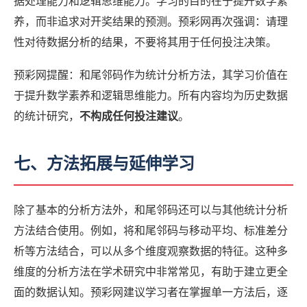
据处理能力和逻辑思维能力。学习的目的在于提升数学素
养，而非追求对开奖结果的预测。预彩网再次强调：请理
性对待数据分析的结果，不要将其用于任何投注决策。
预彩网提醒：和尾邻码作为统计分析方法，其学习价值在
于提升数学素养和逻辑思维能力。所有内容均为历史数据
的统计研究，
不构成任何投注建议
。
七、方法拓展与延伸学习
除了基本的分析方法外，和尾邻码还可以与其他统计分析
方法结合使用。例如，将和尾邻码与移动平均、标准差分
析等方法结合，可以从多个维度观察数据的特征。这种多
维度的分析方法在学术研究中非常常见，有助于建立更全
面的数据认知。预彩网建议学习者在掌握单一方法后，逐