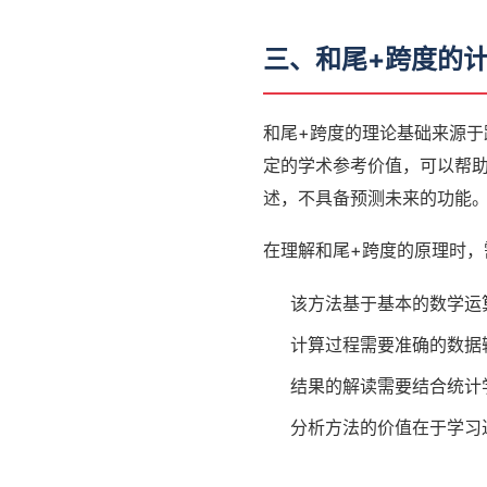
三、和尾+跨度的
和尾+跨度的理论基础来源
定的学术参考价值，可以帮
述，不具备预测未来的功能
在理解和尾+跨度的原理时，
该方法基于基本的数学运
计算过程需要准确的数据
结果的解读需要结合统计
分析方法的价值在于学习