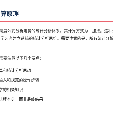
计算原理
于跨度公式分析走势的统计分析体系。其计算方式为：加法。这种
助学习者建立系统的统计分析思维。需要注意的是，所有统计分
。
需要注意以下几个要点：
算和统计分析思想
输入和规范的操作步骤
学的相关知识
过程本身，而非最终结果