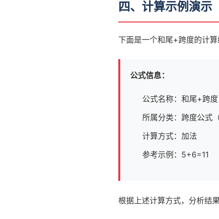
四、计算示例演示
下面是一个和尾+跨度的计
公式信息：
公式名称：和尾+跨度
所属分类：跨度公式
计算方式：加法
参考示例：5+6=11
根据上述计算方式，分析结