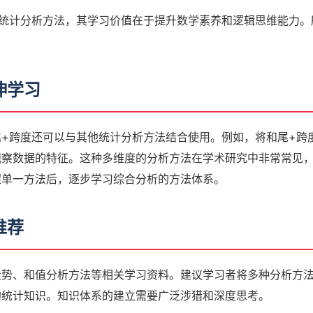
为统计分析方法，其学习价值在于提升数学素养和逻辑思维能力。
。
伸学习
+跨度还可以与其他统计分析方法结合使用。例如，将和尾+跨
观察数据的特征。这种多维度的分析方法在学术研究中非常常见
握单一方法后，逐步学习综合分析的方法体系。
推荐
走势、和值分析方法等相关学习资料。建议学习者将多种分析方
的统计知识。知识体系的建立需要广泛涉猎和深度思考。