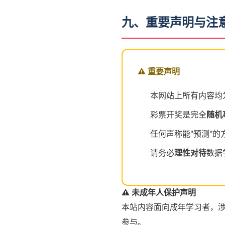
九、重要声明与注
⚠️ 重要声明
本网站上所有内容均
彩票开奖是完全
随机
任何声称能"预测"的
请务必
理性对待
数据
⚠️ 未成年人保护声明
本站内容面向成年学习者，
参与。