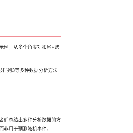
示例，从多个角度对和尾+跨
彩排列3等多种数据分析方法
者们总结出多种分析数据的方
而非用于预测随机事件。