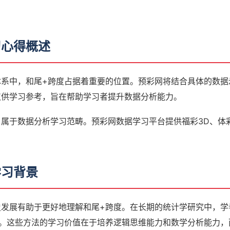
习心得概述
系中，和尾+跨度占据着重要的位置。预彩网将结合具体的数据
仅供学习参考，旨在帮助学习者提升数据分析能力。
，属于数据分析学习范畴。预彩网数据学习平台提供福彩3D、体
学习背景
史发展有助于更好地理解和尾+跨度。在长期的统计学研究中，学
一。这些方法的学习价值在于培养逻辑思维能力和数学分析能力，