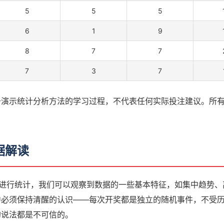
5
5
5
6
1
9
8
7
7
7
3
7
于演示统计分析方法的学习过程，不代表任何实际投注建议。所
据解读
果进行统计，我们可以观察到数据的一些基本特征，如集中趋势、
中必须保持清醒的认识——每次开奖都是独立的随机事件，不受
的说法都是不可信的。