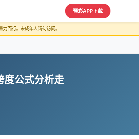
预彩APP下载
，量力而行。未成年人请勿访问。
（跨度公式分析走