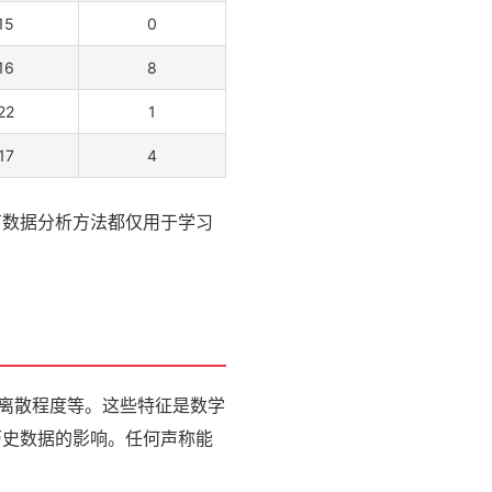
15
0
16
8
22
1
17
4
有数据分析方法都仅用于学习
离散程度等。这些特征是数学
历史数据的影响。任何声称能