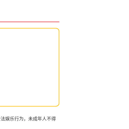
合法娱乐行为，未成年人不得