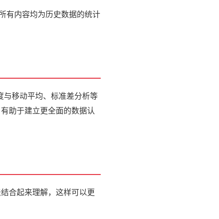
所有内容均为历史数据的统计
度与移动平均、标准差分析等
，有助于建立更全面的数据认
法结合起来理解，这样可以更