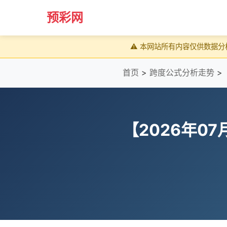
预彩网
⚠️ 本网站所有内容仅供数据
首页
>
跨度公式分析走势
>
【2026年0